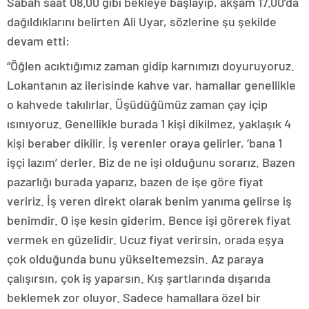
Sabah saat 08.00 gibi bekleye başlayıp, akşam 17.00’da
dağıldıklarını belirten Ali Uyar, sözlerine şu şekilde
devam etti:
“Öğlen acıktığımız zaman gidip karnımızı doyuruyoruz.
Lokantanın az ilerisinde kahve var, hamallar genellikle
o kahvede takılırlar. Üşüdüğümüz zaman çay içip
ısınıyoruz. Genellikle burada 1 kişi dikilmez, yaklaşık 4
kişi beraber dikilir. İş verenler oraya gelirler, ‘bana 1
işçi lazım’ derler. Biz de ne işi olduğunu sorarız. Bazen
pazarlığı burada yaparız, bazen de işe göre fiyat
veririz. İş veren direkt olarak benim yanıma gelirse iş
benimdir. O işe kesin giderim. Bence işi görerek fiyat
vermek en güzelidir. Ucuz fiyat verirsin, orada eşya
çok olduğunda bunu yükseltemezsin. Az paraya
çalışırsın, çok iş yaparsın. Kış şartlarında dışarıda
beklemek zor oluyor. Sadece hamallara özel bir