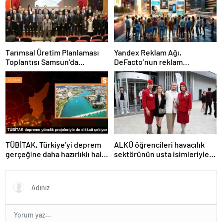
Tarımsal Üretim Planlaması
Yandex Reklam Ağı,
Toplantısı Samsun’da
DeFacto’nun reklam
Gerçekleştirildi
başarısında kritik bir rol
oynadı
TÜBİTAK, Türkiye’yi deprem
ALKÜ öğrencileri havacılık
gerçeğine daha hazırlıklı hale
sektörünün usta isimleriyle
getiriyor
buluştu