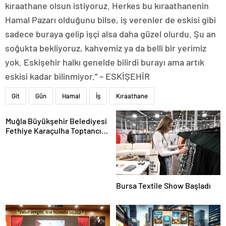
kıraathane olsun istiyoruz. Herkes bu kıraathanenin
Hamal Pazarı olduğunu bilse, iş verenler de eskisi gibi
sadece buraya gelip işçi alsa daha güzel olurdu. Şu an
soğukta bekliyoruz, kahvemiz ya da belli bir yerimiz
yok. Eskişehir halkı genelde bilirdi burayı ama artık
eskisi kadar bilinmiyor.” – ESKİŞEHİR
Git
Gün
Hamal
İş
Kıraathane
Muğla Büyükşehir Belediyesi
Fethiye Karaçulha Toptancı
Hali’nde Ürün Pazarlama Alanı
ve Üretim Tesisi Açtı
Bursa Textile Show Başladı