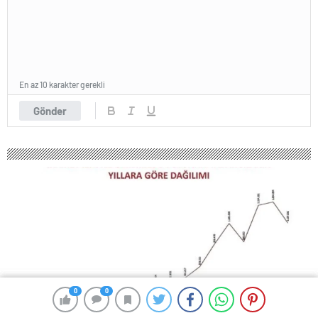
En az 10 karakter gerekli
Gönder
0
0
0
0