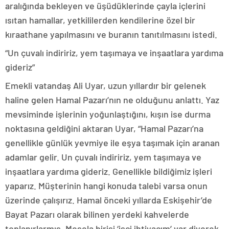
aralığında bekleyen ve üşüdüklerinde çayla içlerini
ısıtan hamallar, yetkililerden kendilerine özel bir
kıraathane yapılmasını ve buranın tanıtılmasını istedi.
“Un çuvalı indiririz, yem taşımaya ve inşaatlara yardıma
gideriz”
Emekli vatandaş Ali Uyar, uzun yıllardır bir gelenek
haline gelen Hamal Pazarı’nın ne olduğunu anlattı. Yaz
mevsiminde işlerinin yoğunlaştığını, kışın ise durma
noktasına geldiğini aktaran Uyar, “Hamal Pazarı’na
genellikle günlük yevmiye ile eşya taşımak için aranan
adamlar gelir. Un çuvalı indiririz, yem taşımaya ve
inşaatlara yardıma gideriz. Genellikle bildiğimiz işleri
yaparız. Müşterinin hangi konuda talebi varsa onun
üzerinde çalışırız. Hamal önceki yıllarda Eskişehir’de
Bayat Pazarı olarak bilinen yerdeki kahvelerde
toplanırlarmış. Mesela birisi ‘işçi ihtiyacım’ var diyerek