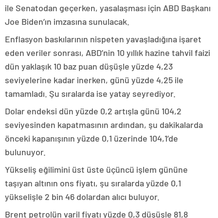
ile Senatodan geçerken, yasalaşması için ABD Başkanı
Joe Biden’ın imzasına sunulacak.
Enflasyon baskılarının nispeten yavaşladığına işaret
eden veriler sonrası, ABD’nin 10 yıllık hazine tahvil faizi
dün yaklaşık 10 baz puan düşüşle yüzde 4,23
seviyelerine kadar inerken, günü yüzde 4,25 ile
tamamladı. Şu sıralarda ise yatay seyrediyor.
Dolar endeksi dün yüzde 0,2 artışla günü 104,2
seviyesinden kapatmasının ardından, şu dakikalarda
önceki kapanışının yüzde 0,1 üzerinde 104,1’de
bulunuyor.
Yükseliş eğilimini üst üste üçüncü işlem gününe
taşıyan altının ons fiyatı, şu sıralarda yüzde 0,1
yükselişle 2 bin 46 dolardan alıcı buluyor.
Brent petrolün varil fiyatı yüzde 0,3 düşüşle 81,8