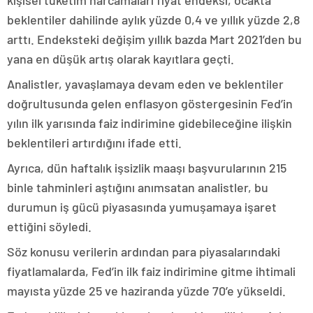
kişisel tüketim harcamaları fiyat endeksi, ocakta
beklentiler dahilinde aylık yüzde 0,4 ve yıllık yüzde 2,8
arttı. Endeksteki değişim yıllık bazda Mart 2021’den bu
yana en düşük artış olarak kayıtlara geçti.
Analistler, yavaşlamaya devam eden ve beklentiler
doğrultusunda gelen enflasyon göstergesinin Fed’in
yılın ilk yarısında faiz indirimine gidebileceğine ilişkin
beklentileri artırdığını ifade etti.
Ayrıca, dün haftalık işsizlik maaşı başvurularının 215
binle tahminleri aştığını anımsatan analistler, bu
durumun iş gücü piyasasında yumuşamaya işaret
ettiğini söyledi.
Söz konusu verilerin ardından para piyasalarındaki
fiyatlamalarda, Fed’in ilk faiz indirimine gitme ihtimali
mayısta yüzde 25 ve haziranda yüzde 70’e yükseldi.