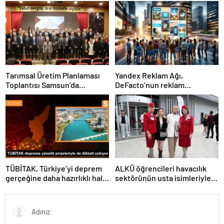
Tarımsal Üretim Planlaması
Yandex Reklam Ağı,
Toplantısı Samsun’da
DeFacto’nun reklam
Gerçekleştirildi
başarısında kritik bir rol
oynadı
TÜBİTAK, Türkiye’yi deprem
ALKÜ öğrencileri havacılık
gerçeğine daha hazırlıklı hale
sektörünün usta isimleriyle
getiriyor
buluştu