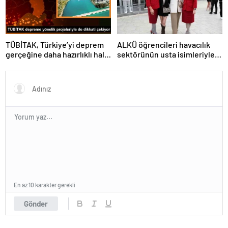
TÜBİTAK, Türkiye’yi deprem
ALKÜ öğrencileri havacılık
gerçeğine daha hazırlıklı hale
sektörünün usta isimleriyle
getiriyor
buluştu
En az 10 karakter gerekli
Gönder