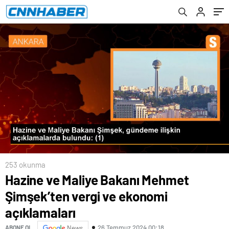
inceledi
253 okunma
Hazine ve Maliye Bakanı Mehmet
Şimşek’ten vergi ve ekonomi
açıklamaları
26 Temmuz 2024 00:18
ABONE OL
News