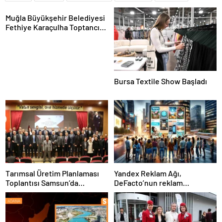
Muğla Büyükşehir Belediyesi
Fethiye Karaçulha Toptancı
Hali’nde Ürün Pazarlama Alanı
ve Üretim Tesisi Açtı
Bursa Textile Show Başladı
Tarımsal Üretim Planlaması
Yandex Reklam Ağı,
Toplantısı Samsun’da
DeFacto’nun reklam
Gerçekleştirildi
başarısında kritik bir rol
oynadı