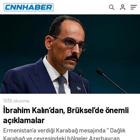
1036 okunma
İbrahim Kalın’dan, Brüksel’de önemli
açıklamalar
Ermenistan'a verdiği Karabağ mesajında “ Dağlık
Karabağ ve çevresindeki bölgeler Azerbaycan