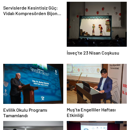
Servislerde Kesintisiz Güç:
Vidalı Kompresörden Bijon
Tabancasına Tam Performans
İsveç’te 23 Nisan Coşkusu
Muş’ta Engelliler Haftası
Evlilik Okulu Programı
Etkinliği
Tamamlandı