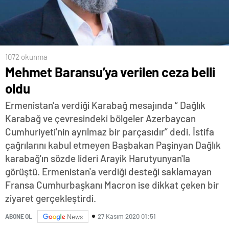
1072 okunma
Mehmet Baransu’ya verilen ceza belli
oldu
Ermenistan'a verdiği Karabağ mesajında “ Dağlık
Karabağ ve çevresindeki bölgeler Azerbaycan
Cumhuriyeti'nin ayrılmaz bir parçasıdır” dedi. İstifa
çağrılarını kabul etmeyen Başbakan Paşinyan Dağlık
karabağ'ın sözde lideri Arayik Harutyunyan'la
görüştü. Ermenistan'a verdiği desteği saklamayan
Fransa Cumhurbaşkanı Macron ise dikkat çeken bir
ziyaret gerçekleştirdi.
27 Kasım 2020 01:51
ABONE OL
News