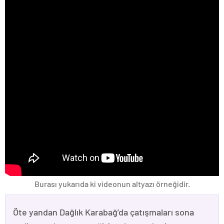
Burası yukarıda ki videonun altyazı örneğidir.
Öte yandan Dağlık Karabağ’da çatışmaları sona