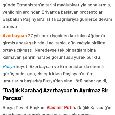
günde Ermenistan’ın tarihi mağlubiyetiyle sona ermiş,
yenilginin ardından Erivan’da başlayan protestolar
Başbakan Paşinyan’a istifa çağrılarıyla günlerce devam
etmişti.
Azerbaycan
27 yıl sonra işgalden kurtulan Ağdam’a
girmiş ancak şehirdeki acı tablo, gün ışığıyla birlikte
ortaya çıkmıştı. Neredeyse tek bir sağlam bina
kalmayan şehrin harabe görüntüsü yürek burktu.
Rusya
heyeti Azerbaycan ve Ermenistan’da önemli
görüşmeler gerçekleştirirken Paşinyan’a tüm
umutlarını başladığı Rusya’dan yine kötü haber geldi.
“Dağlık Karabağ Azerbaycan’ın Ayrılmaz Bir
Parçası”
Rusya Devlet Başkanı
Vladimir Putin
, Dağlık Karabağ’ın
Azerbaycan topraklarının ayrılmaz bir parçası