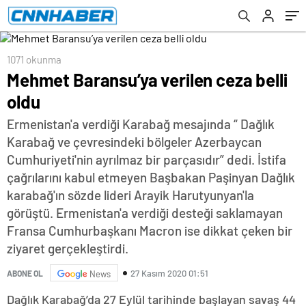
1071 okunma
Mehmet Baransu’ya verilen ceza belli
oldu
Ermenistan'a verdiği Karabağ mesajında “ Dağlık
Karabağ ve çevresindeki bölgeler Azerbaycan
Cumhuriyeti'nin ayrılmaz bir parçasıdır” dedi. İstifa
çağrılarını kabul etmeyen Başbakan Paşinyan Dağlık
karabağ'ın sözde lideri Arayik Harutyunyan'la
görüştü. Ermenistan'a verdiği desteği saklamayan
Fransa Cumhurbaşkanı Macron ise dikkat çeken bir
ziyaret gerçekleştirdi.
27 Kasım 2020 01:51
ABONE OL
News
Dağlık Karabağ’da 27 Eylül tarihinde başlayan savaş 44