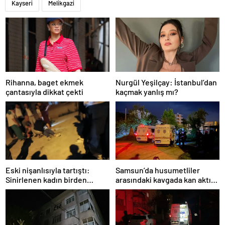
Kayseri
Melikgazi
Rihanna, baget ekmek
Nurgül Yeşilçay: İstanbul’dan
çantasıyla dikkat çekti
kaçmak yanlış mı?
Eski nişanlısıyla tartıştı:
Samsun’da husumetliler
Sinirlenen kadın birden
arasındaki kavgada kan aktı: 7
balkondan atladı!
suç kaydı varmış!