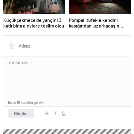
Küçükçekmece’de yangın! 3
Pompalı tüfekle kendini
katlı bina alevlere teslim oldu
kasığından kız arkadaşını
bacağından vurdu
En az 10 karakter gerekli
Gönder