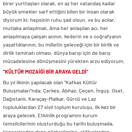
birer yurttaşları olarak, en az her vatandaş kadar
büyük emekler sarf ettiğini bilen bir insan olarak
diyorum ki; hepsinin ruhu şad olsun. ve bu acılar,
mutlaka anlaşılmalı. Ama her anlaşılan acı, her
anlaşılmaya çalışan acının, kederin ve o coğrafyanın
yaşattıklarının, bu milletin geleceği için bir birlik ve
dirlik teminatı olması, dünya barışı için de barış
mücadelesine dönüşmesini yürekten arzu ediyorum.
“
KÜLTÜR MOZAİĞİ BİR ARAYA GELDİ
“
Bu yıl ilkinin yapılacak olan “Kafkas Kültür
Buluşmaları”nda; Çerkes, Abhaz, Çeçen, İnguş, Oset,
Dağıstanlı, Karaçay-Malkar, Gürcü ve Laz
topluluklardan 27 sivil toplum kuruluşu, ilk kez bir
araya gelecek. Etkinlik programını kurum
temsilcilerinin oluşturduğu bu tarihi buluşmada,
konserlerden dans gösterilerine, atölyelerden