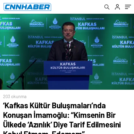
Tarif Edilmesini Kabul Etmem, Edemem”
203 okunma
‘Kafkas Kültür Buluşmaları’nda
Konuşan İmamoğlu: “Kimsenin Bir
Ülkede ‘Azınlık’ Diye Tarif Edilmesini
Kabul Etmem, Edemem”