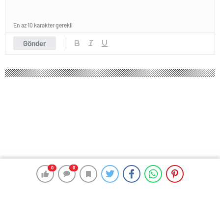
En az 10 karakter gerekli
Gönder
0
0
0
0
212 okunma