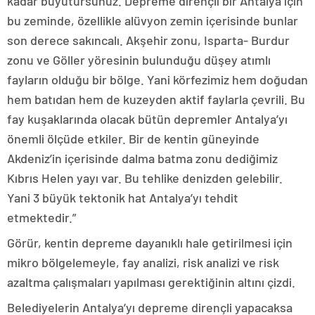
kadar büyütürsünüz. Depreme dirençli bir Antalya için
bu zeminde, özellikle alüvyon zemin içerisinde bunlar
son derece sakıncalı. Akşehir zonu, Isparta- Burdur
zonu ve Göller yöresinin bulunduğu düşey atımlı
fayların olduğu bir bölge. Yani körfezimiz hem doğudan
hem batıdan hem de kuzeyden aktif faylarla çevrili. Bu
fay kuşaklarında olacak bütün depremler Antalya’yı
önemli ölçüde etkiler. Bir de kentin güneyinde
Akdeniz’in içerisinde dalma batma zonu dediğimiz
Kıbrıs Helen yayı var. Bu tehlike denizden gelebilir.
Yani 3 büyük tektonik hat Antalya’yı tehdit
etmektedir.”
Görür, kentin depreme dayanıklı hale getirilmesi için
mikro bölgelemeyle, fay analizi, risk analizi ve risk
azaltma çalışmaları yapılması gerektiğinin altını çizdi.
Belediyelerin Antalya’yı depreme dirençli yapacaksa