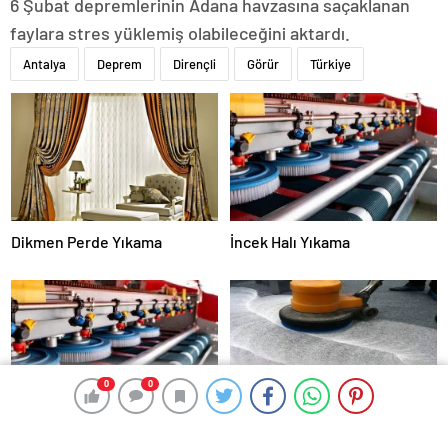
6 Şubat depremlerinin Adana havzasına saçaklanan
faylara stres yüklemiş olabileceğini aktardı.
Antalya
Deprem
Dirençli
Görür
Türkiye
Dikmen Perde Yıkama
İncek Halı Yıkama
0
0
0
0
Konutkent Halı Yıkama
Halı Yıkama Dikmen