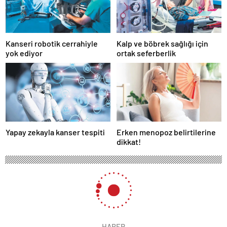
Kanseri robotik cerrahiyle
Kalp ve böbrek sağlığı için
yok ediyor
ortak seferberlik
Yapay zekayla kanser tespiti
Erken menopoz belirtilerine
dikkat!
163 okunma
Estetik turizminde Türkiye zirvede
2 Aralık 2024 14:54
ABONE OL
News