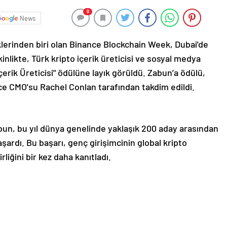
0
News
iklerinden biri olan Binance Blockchain Week, Dubai'de
kinlikte, Türk kripto içerik üreticisi ve sosyal medya
çerik Üreticisi" ödülüne layık görüldü. Zabun’a ödülü,
e CMO'su Rachel Conlan tarafından takdim edildi.
bun, bu yıl dünya genelinde yaklaşık 200 aday arasından
şardı. Bu başarı, genç girişimcinin global kripto
rliğini bir kez daha kanıtladı.
n, şu ifadeleri kullandı: "Harika bir seneydi,
n büyük ve en iyi kripto borsası Binance’den bu ödülü
kleyen herkese teşekkür ederim."