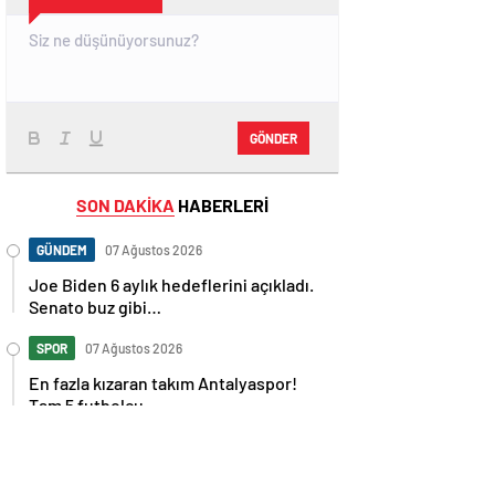
GÖNDER
SON DAKİKA
HABERLERİ
GÜNDEM
07 Ağustos 2026
Joe Biden 6 aylık hedeflerini açıkladı.
Senato buz gibi…
SPOR
07 Ağustos 2026
En fazla kızaran takım Antalyaspor!
Tam 5 futbolcu….
GÜNDEM
07 Ağustos 2026
Norweç silahlı kuvvetleri kadınlardan