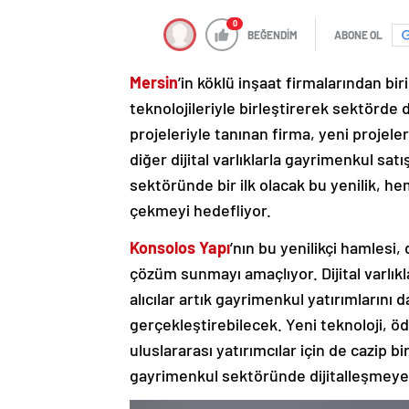
0
BEĞENDİM
ABONE OL
Mersin
’in köklü inşaat firmalarından bir
teknolojileriyle birleştirerek sektörde 
projeleriyle tanınan firma, yeni projele
diğer dijital varlıklarla gayrimenkul sat
sektöründe bir ilk olacak bu yenilik, hem
çekmeyi hedefliyor.
Konsolos Yapı
’nın bu yenilikçi hamlesi
çözüm sunmayı amaçlıyor. Dijital varlı
alıcılar artık gayrimenkul yatırımlarını d
gerçekleştirebilecek. Yeni teknoloji, ö
uluslararası yatırımcılar için de cazip b
gayrimenkul sektöründe dijitalleşmeye