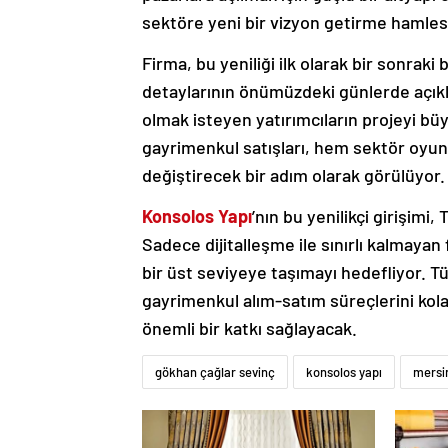
sektöre yeni bir vizyon getirme hamlesi
Firma, bu yeniliği ilk olarak bir sonrak
detaylarının önümüzdeki günlerde açıkla
olmak isteyen yatırımcıların projeyi büyü
gayrimenkul satışları, hem sektör oyunc
değiştirecek bir adım olarak görülüyor.
Konsolos Yapı
’nın bu yenilikçi girişimi
Sadece dijitalleşme ile sınırlı kalmayan
bir üst seviyeye taşımayı hedefliyor. 
gayrimenkul alım-satım süreçlerini kol
önemli bir katkı sağlayacak.
gökhan çağlar sevinç
konsolos yapı
mersi