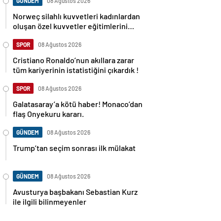
GÜNDEM
08 Ağustos 2026
Norweç silahlı kuvvetleri kadınlardan
oluşan özel kuvvetler eğitimlerini
başlattı.
SPOR
08 Ağustos 2026
Cristiano Ronaldo’nun akıllara zarar
tüm kariyerinin istatistiğini çıkardık !
SPOR
08 Ağustos 2026
Galatasaray’a kötü haber! Monaco’dan
flaş Onyekuru kararı.
GÜNDEM
08 Ağustos 2026
Trump’tan seçim sonrası ilk mülakat
GÜNDEM
08 Ağustos 2026
Avusturya başbakanı Sebastian Kurz
ile ilgili bilinmeyenler