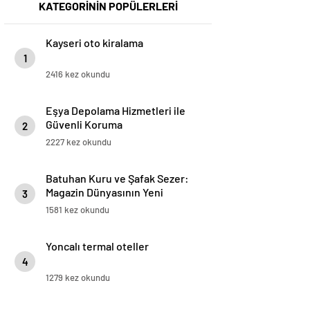
KATEGORİNİN POPÜLERLERİ
Kayseri oto kiralama
1
2416 kez okundu
Eşya Depolama Hizmetleri ile
Güvenli Koruma
2
2227 kez okundu
Batuhan Kuru ve Şafak Sezer:
Magazin Dünyasının Yeni
3
“Dynamic Duo”su!
1581 kez okundu
Yoncalı termal oteller
4
1279 kez okundu