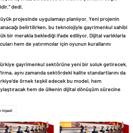
dir.” dedi.
i büyük projesinde uygulamayı planlıyor. Yeni projenin
nacağı belirtilirken, bu teknolojiyle gayrimenkul sahibi
k bir merakla beklediği ifade ediliyor. Dijital varlıklarla
uları hem de yatırımcılar için oyunun kurallarını
, Türkiye gayrimenkul sektörüne yeni bir soluk getirecek.
 firma, aynı zamanda sektördeki kalite standartlarını da
Türkiye’de örnek teşkil edecek bu model, hem
aylaştıracak hem de ülkenin dijital dönüşüm sürecine
n inşaat