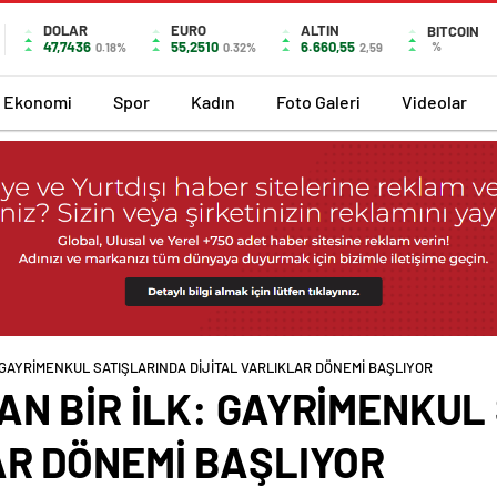
DOLAR
EURO
ALTIN
BITCOIN
47,7436
55,2510
6.660,55
%
0.18%
0.32%
2,59
Ekonomi
Spor
Kadın
Foto Galeri
Videolar
 GAYRİMENKUL SATIŞLARINDA DİJİTAL VARLIKLAR DÖNEMİ BAŞLIYOR
AN BİR İLK: GAYRİMENKUL
AR DÖNEMİ BAŞLIYOR