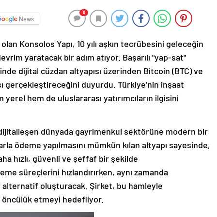
0
News
i olan Konsolos Yapı, 10 yılı aşkın tecrübesini geleceğin
devrim yaratacak bir adım atıyor. Başarılı "yap-sat"
rinde dijital cüzdan altyapısı üzerinden Bitcoin (BTC) ve
ışı gerçekleştireceğini duyurdu. Türkiye’nin inşaat
 yerel hem de uluslararası yatırımcıların ilgisini
, dijitalleşen dünyada gayrimenkul sektörüne modern bir
klarla ödeme yapılmasını mümkün kılan altyapı sayesinde,
aha hızlı, güvenli ve şeffaf bir şekilde
deme süreçlerini hızlandırırken, aynı zamanda
ir alternatif oluşturacak. Şirket, bu hamleyle
 öncülük etmeyi hedefliyor.