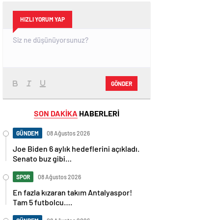
HIZLI YORUM YAP
GÖNDER
SON DAKİKA
HABERLERİ
GÜNDEM
08 Ağustos 2026
Joe Biden 6 aylık hedeflerini açıkladı.
Senato buz gibi…
SPOR
08 Ağustos 2026
En fazla kızaran takım Antalyaspor!
Tam 5 futbolcu….