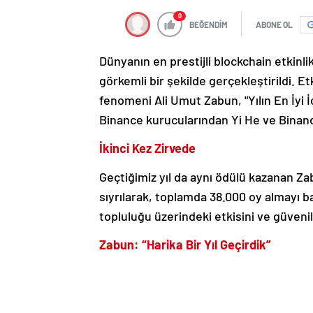
0
BEĞENDİM
ABONE OL
Dünyanın en prestijli blockchain etkinl
görkemli bir şekilde gerçekleştirildi. Et
fenomeni Ali Umut Zabun, "Yılın En İyi İ
Binance kurucularından Yi He ve Binanc
İkinci Kez Zirvede
Geçtiğimiz yıl da aynı ödülü kazanan Za
sıyrılarak, toplamda 38.000 oy almayı ba
topluluğu üzerindeki etkisini ve güvenili
Zabun: “Harika Bir Yıl Geçirdik”
Ödül töreninde duygularını paylaşan Zabu
muhteşem işlere imza attık. Dünyanın e
almak, tarif edilemez bir duygu. Deste