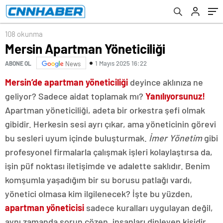
108 okunma
Mersin Apartman Yöneticiliği
1 Mayıs 2025 16:22
ABONE OL
News
Mersin’de apartman yöneticiliği
deyince aklınıza ne
geliyor? Sadece aidat toplamak mı?
Yanılıyorsunuz!
Apartman yöneticiliği, adeta bir orkestra şefi olmak
gibidir. Herkesin sesi ayrı çıkar, ama yöneticinin görevi
bu sesleri uyum içinde buluşturmak.
İmer Yönetim
gibi
profesyonel firmalarla çalışmak işleri kolaylaştırsa da,
işin püf noktası iletişimde ve adalette saklıdır. Benim
komşumla yaşadığım bir su borusu patlağı vardı,
yönetici olmasa kim ilgilenecek? İşte bu yüzden,
apartman yöneticisi
sadece kuralları uygulayan değil,
aynı zamanda sorun çözen, insanları dinleyen kişidir.