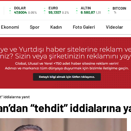
DOLAR
EURO
ALTIN
BITCOIN
47,6004
55,1307
6.580,87
%
0.05%
0.2%
1,31
Ekonomi
Spor
Kadın
Foto Galeri
Videolar
” iddialarına yanıt
’dan “tehdit” iddialarına y