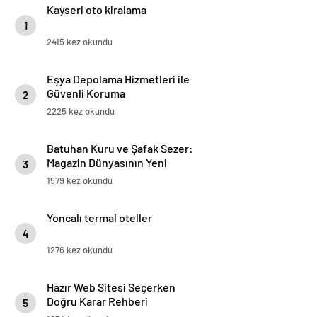
Kayseri oto kiralama
1
2415 kez okundu
Eşya Depolama Hizmetleri ile
Güvenli Koruma
2
2225 kez okundu
Batuhan Kuru ve Şafak Sezer:
Magazin Dünyasının Yeni
3
“Dynamic Duo”su!
1579 kez okundu
Yoncalı termal oteller
4
1276 kez okundu
Hazır Web Sitesi Seçerken
Doğru Karar Rehberi
5