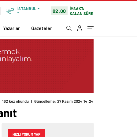
İMSAK'A
İSTANBUL
02:00
KALAN SÜRE
°
Yazarlar
Gazeteler
162 kez okundu
|
Güncelleme: 27 Kasım 2024 14:24
anıt
HIZLI YORUM YAP