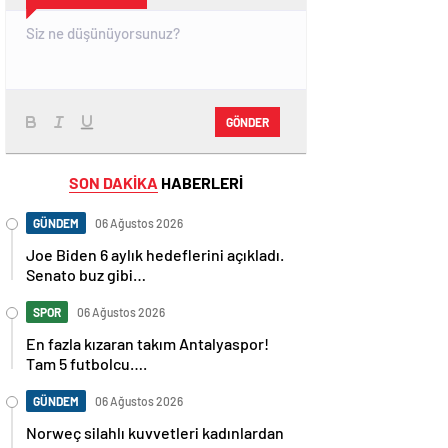
GÖNDER
SON DAKİKA
HABERLERİ
GÜNDEM
06 Ağustos 2026
Joe Biden 6 aylık hedeflerini açıkladı.
Senato buz gibi…
SPOR
06 Ağustos 2026
En fazla kızaran takım Antalyaspor!
Tam 5 futbolcu….
GÜNDEM
06 Ağustos 2026
Norweç silahlı kuvvetleri kadınlardan