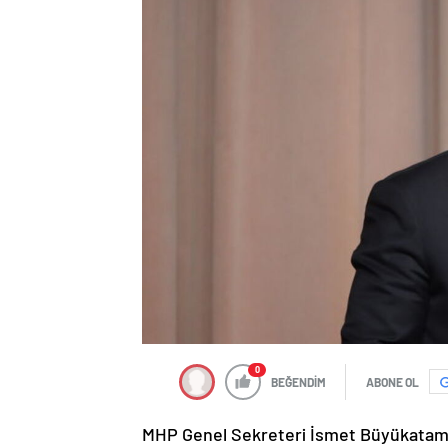
0
BEĞENDİM
ABONE OL
MHP Genel Sekreteri İsmet Büyükataman, 