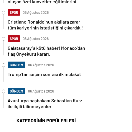
oluşan özel kuvvetler eğitimlerini
başlattı.
SPOR
06 Ağustos 2026
Cristiano Ronaldo’nun akıllara zarar
tüm kariyerinin istatistiğini çıkardık !
SPOR
06 Ağustos 2026
Galatasaray’a kötü haber! Monaco’dan
flaş Onyekuru kararı.
GÜNDEM
06 Ağustos 2026
Trump’tan seçim sonrası ilk mülakat
GÜNDEM
06 Ağustos 2026
Avusturya başbakanı Sebastian Kurz
ile ilgili bilinmeyenler
KATEGORİNİN POPÜLERLERİ