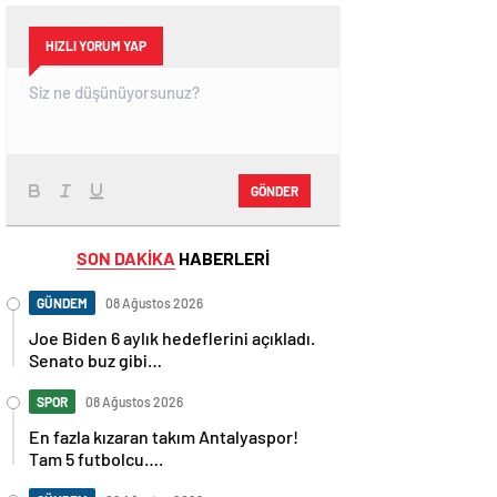
HIZLI YORUM YAP
GÖNDER
SON DAKİKA
HABERLERİ
GÜNDEM
08 Ağustos 2026
Joe Biden 6 aylık hedeflerini açıkladı.
Senato buz gibi…
SPOR
08 Ağustos 2026
En fazla kızaran takım Antalyaspor!
Tam 5 futbolcu….