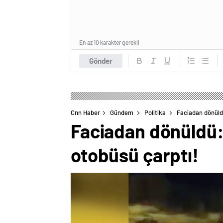
En az 10 karakter gerekli
Gönder
Cnn Haber
Gündem
Politika
Faciadan dönüldü
Faciadan dönüldü: 
otobüsü çarptı!