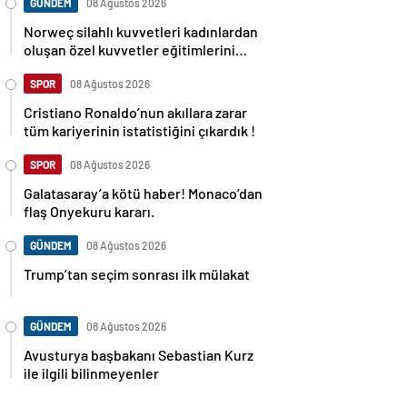
GÜNDEM
08 Ağustos 2026
Norweç silahlı kuvvetleri kadınlardan
oluşan özel kuvvetler eğitimlerini
başlattı.
SPOR
08 Ağustos 2026
Cristiano Ronaldo’nun akıllara zarar
tüm kariyerinin istatistiğini çıkardık !
SPOR
08 Ağustos 2026
Galatasaray’a kötü haber! Monaco’dan
flaş Onyekuru kararı.
GÜNDEM
08 Ağustos 2026
Trump’tan seçim sonrası ilk mülakat
GÜNDEM
08 Ağustos 2026
Avusturya başbakanı Sebastian Kurz
ile ilgili bilinmeyenler