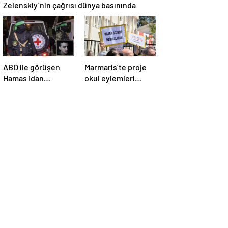
Zelenskiy’nin çağrısı dünya basınında
ABD ile görüşen
Marmaris’te proje
Hamas Idan
okul eylemleri
Alexander’ı serbest
sürüyor
bırakacak!
Türkiye’ye
teşekkür…