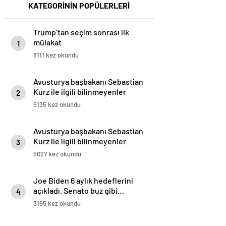
KATEGORİNİN POPÜLERLERİ
Trump’tan seçim sonrası ilk
mülakat
1
8111 kez okundu
Avusturya başbakanı Sebastian
Kurz ile ilgili bilinmeyenler
2
5135 kez okundu
Avusturya başbakanı Sebastian
Kurz ile ilgili bilinmeyenler
3
5027 kez okundu
Joe Biden 6 aylık hedeflerini
açıkladı. Senato buz gibi…
4
3165 kez okundu