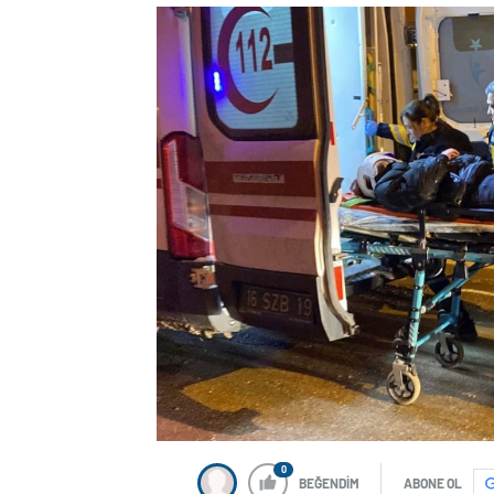
0
BEĞENDİM
ABONE OL