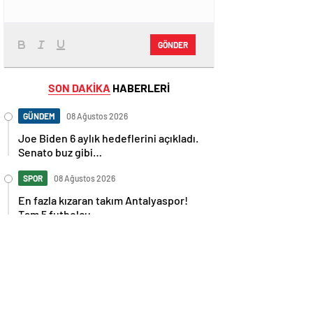
GÖNDER
SON DAKİKA
HABERLERİ
GÜNDEM
08 Ağustos 2026
Joe Biden 6 aylık hedeflerini açıkladı.
Senato buz gibi…
SPOR
08 Ağustos 2026
En fazla kızaran takım Antalyaspor!
Tam 5 futbolcu….
GÜNDEM
08 Ağustos 2026
Norweç silahlı kuvvetleri kadınlardan
oluşan özel kuvvetler eğitimlerini
başlattı.
SPOR
08 Ağustos 2026