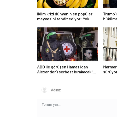
İklim krizi dünyanın en popüler
Trump’ın
meyvesini tehdit ediyor: Yok
hükümet
olma tehlikesi ile karşı karşıya
savaşı 
ABD ile görüşen Hamas Idan
Marmari
Alexander’ı serbest bırakacak!
sürüyo
Türkiye’ye teşekkür…