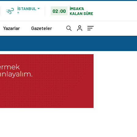
İMSAK'A
İSTANBUL
02:00
KALAN SÜRE
°
Yazarlar
Gazeteler