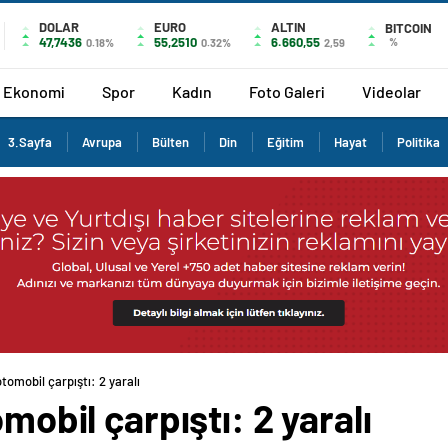
DOLAR
EURO
ALTIN
BITCOIN
47,7436
55,2510
6.660,55
%
0.18%
0.32%
2,59
Ekonomi
Spor
Kadın
Foto Galeri
Videolar
3.Sayfa
Avrupa
Bülten
Din
Eğitim
Hayat
Politika
otomobil çarpıştı: 2 yaralı
omobil çarpıştı: 2 yaralı