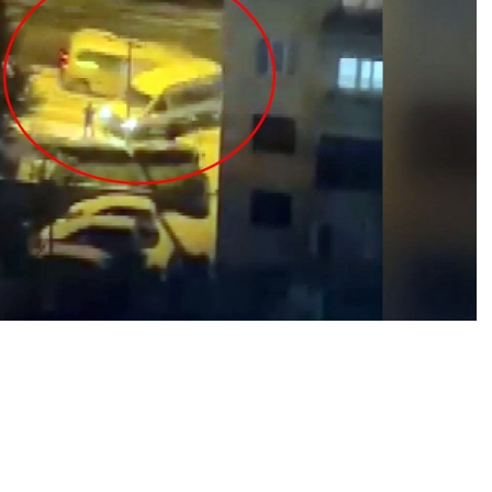
0
News
anma yolda seyir halindeki işçi servisi, sürücüsünün
ucu yol ortasında yan durdu. Aynı yönde ilerleyen halk
k işçi servisine çarptı.