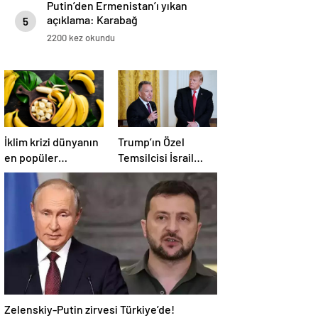
Putin’den Ermenistan’ı yıkan
açıklama: Karabağ
5
Azerbaycan’ın ayrılmaz bir
2200 kez okundu
parçasıdır!
İklim krizi dünyanın
Trump’ın Özel
en popüler
Temsilcisi İsrail
meyvesini tehdit
hükümetini
ediyor: Yok olma
eleştirdi!
tehlikesi ile karşı
‘Gazze’deki savaşı
karşıya
uzatıyorlar’
Zelenskiy-Putin zirvesi Türkiye’de!