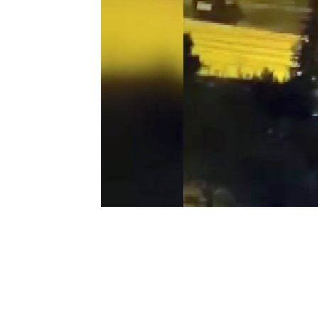
0
BEĞENDİM
ABONE OL
Bursa’nın Gemlik ilçesinde, kar ve buzl
direksiyon hakimiyetini kaybetmesi son
otobüsü, buzlanma nedeniyle duramayara