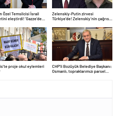
 Özel Temsilcisi İsrail
Zelenskiy-Putin zirvesi
ini eleştirdi! ‘Gazze’deki
Türkiye’de! Zelenskiy’nin çağrısı
uzatıyorlar’
dünya basınında
s’te proje okul eylemleri
CHP’li Bozüyük Belediye Başkanı:
r
Osmanlı, topraklarımızı parsel
parsel sattı