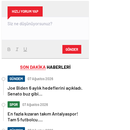
HIZLI YORUM YAP
GÖNDER
SON DAKİKA
HABERLERİ
GÜNDEM
07 Ağustos 2026
Joe Biden 6 aylık hedeflerini açıkladı.
Senato buz gibi…
SPOR
07 Ağustos 2026
En fazla kızaran takım Antalyaspor!
Tam 5 futbolcu….