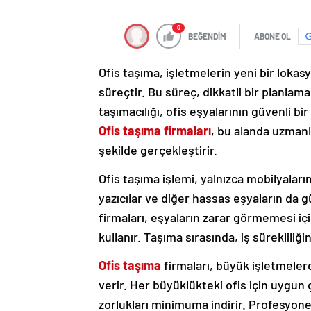
0
BEĞENDİM
ABONE OL
Ofis taşıma, işletmelerin yeni bir lokas
süreçtir. Bu süreç, dikkatli bir planlam
taşımacılığı, ofis eşyalarının güvenli b
Ofis taşıma firmaları
, bu alanda uzmanla
şekilde gerçekleştirir.
Ofis taşıma işlemi, yalnızca mobilyaların
yazıcılar ve diğer hassas eşyaların da g
firmaları, eşyaların zarar görmemesi iç
kullanır. Taşıma sırasında, iş sürekliliğ
Ofis taşıma
firmaları, büyük işletmeler
verir. Her büyüklükteki ofis için uygu
zorlukları minimuma indirir. Profesyonel