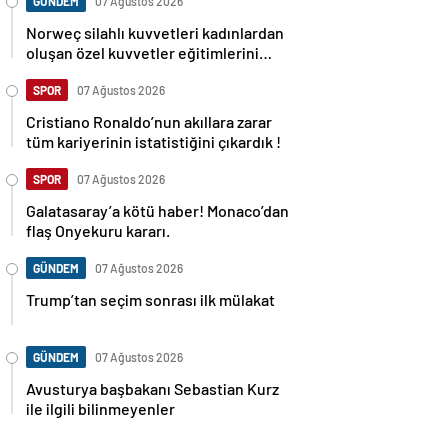
GÜNDEM
07 Ağustos 2026
Norweç silahlı kuvvetleri kadınlardan
oluşan özel kuvvetler eğitimlerini
başlattı.
SPOR
07 Ağustos 2026
Cristiano Ronaldo’nun akıllara zarar
tüm kariyerinin istatistiğini çıkardık !
SPOR
07 Ağustos 2026
Galatasaray’a kötü haber! Monaco’dan
flaş Onyekuru kararı.
GÜNDEM
07 Ağustos 2026
Trump’tan seçim sonrası ilk mülakat
GÜNDEM
07 Ağustos 2026
Avusturya başbakanı Sebastian Kurz
ile ilgili bilinmeyenler