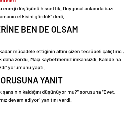
Siteleri
da enerji düşüşünü hissettik. Duygusal anlamda bazı
manın etkisini gördük" dedi.
ERİNE BEN DE OLSAM
adar mücadele ettiğinin altını çizen tecrübeli çalıştırıcı,
ak daha zordu. Maçı kaybetmemiz imkansızdı. Kalede ha
zdi" yorumunu yaptı.
SORUSUNA YANIT
 şansının kaldığını düşünüyor mu?" sorusuna "Evet.
ız devam ediyor" yanıtını verdi.