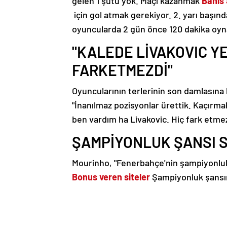
gelen 1 şutu yok. Maçı kazanmak
Bahis 
için gol atmak gerekiyor. 2. yarı başın
oyuncularda 2 gün önce 120 dakika oyna
"KALEDE LİVAKOVIC Y
FARKETMEZDİ"
Oyuncularının terlerinin son damlasına k
"İnanılmaz pozisyonlar ürettik. Kaçırm
ben vardım ha Livakovic. Hiç fark etme
ŞAMPİYONLUK ŞANSI 
Mourinho, "Fenerbahçe'nin şampiyonluk
Bonus veren siteler
Şampiyonluk şansım