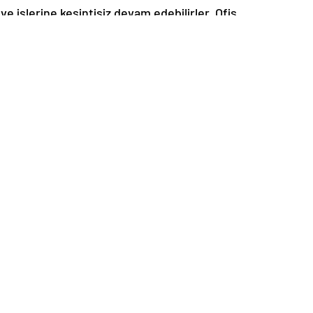
 ve işlerine kesintisiz devam edebilirler. Ofis
nli bir şekilde gerçekleştirilir.
acılığı
alı Yıkama
Konutkent Halı Yıkama