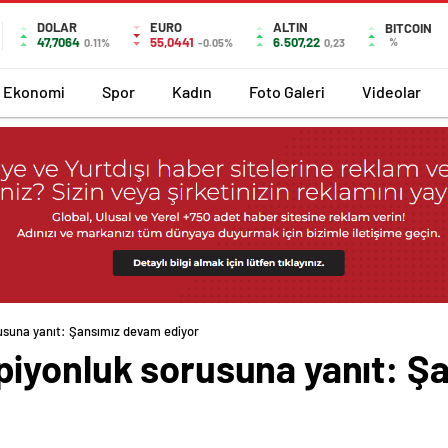
DOLAR
EURO
ALTIN
BITCOIN
47,7064
55,0441
6.507,22
%
0.11%
-0.05%
0,23
Ekonomi
Spor
Kadın
Foto Galeri
Videolar
usuna yanıt: Şansımız devam ediyor
iyonluk sorusuna yanıt: Ş