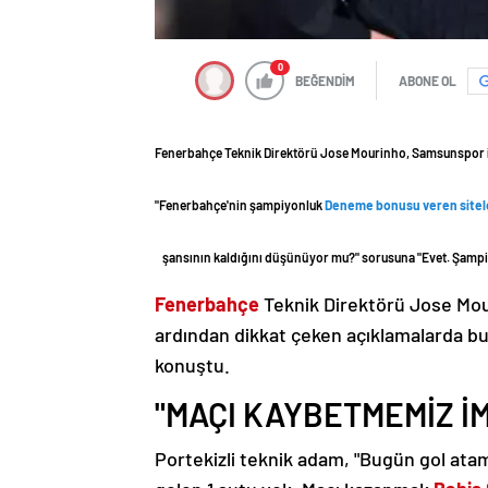
0
BEĞENDİM
ABONE OL
Fenerbahçe Teknik Direktörü Jose Mourinho, Samsunspor il
"Fenerbahçe'nin şampiyonluk
Deneme bonusu veren sitel
şansının kaldığını düşünüyor mu?" sorusuna "Evet. Şampi
Fenerbahçe
Teknik Direktörü Jose Mou
ardından dikkat çeken açıklamalarda bul
konuştu.
"MAÇI KAYBETMEMİZ İ
Portekizli teknik adam, "Bugün gol ata