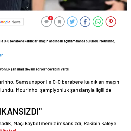
0
News
e 0-0 berabere kaldıkları maçın ardından açıklamalarda bulundu. Mourinho,
er
yonluk şansımız devam ediyor" cevabını verdi.
rinho, Samsunspor ile 0-0 berabere kaldıkları maçın
undu. Mourinho, şampiyonluk şanslarıyla ilgili de
MKANSIZDI"
madık. Maçı kaybetmemiz imkansızdı. Rakibin kaleye