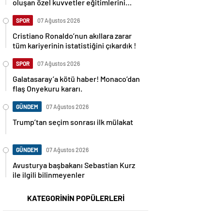
oluşan özel kuvvetler eğitimlerini
başlattı.
SPOR
07 Ağustos 2026
Cristiano Ronaldo’nun akıllara zarar
tüm kariyerinin istatistiğini çıkardık !
SPOR
07 Ağustos 2026
Galatasaray’a kötü haber! Monaco’dan
flaş Onyekuru kararı.
GÜNDEM
07 Ağustos 2026
Trump’tan seçim sonrası ilk mülakat
GÜNDEM
07 Ağustos 2026
Avusturya başbakanı Sebastian Kurz
ile ilgili bilinmeyenler
KATEGORİNİN POPÜLERLERİ