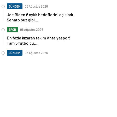
GÜNDEM
08 Ağustos 2026
Joe Biden 6 aylık hedeflerini açıkladı.
Senato buz gibi…
SPOR
08 Ağustos 2026
En fazla kızaran takım Antalyaspor!
Tam 5 futbolcu….
GÜNDEM
08 Ağustos 2026
Norweç silahlı kuvvetleri kadınlardan
oluşan özel kuvvetler eğitimlerini
başlattı.
SPOR
08 Ağustos 2026
Cristiano Ronaldo’nun akıllara zarar
tüm kariyerinin istatistiğini çıkardık !
SPOR
08 Ağustos 2026
Galatasaray’a kötü haber! Monaco’dan
flaş Onyekuru kararı.