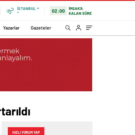
İMSAK'A
İSTANBUL
02:00
KALAN SÜRE
°
Yazarlar
Gazeteler
tarıldı
HIZLI YORUM YAP