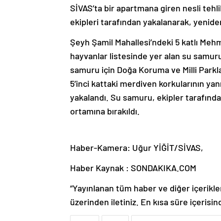
SİVAS’ta bir apartmana giren nesli tehl
ekipleri tarafından yakalanarak, yenide
Şeyh Şamil Mahallesi’ndeki 5 katlı Mehm
hayvanlar listesinde yer alan su samuru
samuru için Doğa Koruma ve Milli Parkla
5’inci kattaki merdiven korkularının y
yakalandı. Su samuru, ekipler tarafınd
ortamına bırakıldı.
Haber-Kamera: Uğur YİĞİT/SİVAS,
Haber Kaynak : SONDAKIKA.COM
“Yayınlanan tüm haber ve diğer içerikler i
üzerinden iletiniz. En kısa süre içerisin