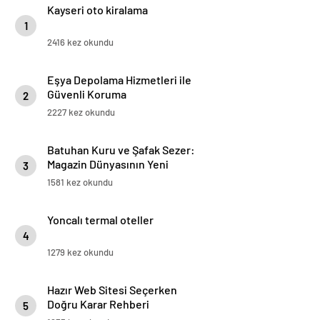
Kayseri oto kiralama
1
2416 kez okundu
Eşya Depolama Hizmetleri ile
Güvenli Koruma
2
2227 kez okundu
Batuhan Kuru ve Şafak Sezer:
Magazin Dünyasının Yeni
3
“Dynamic Duo”su!
1581 kez okundu
Yoncalı termal oteller
4
1279 kez okundu
Hazır Web Sitesi Seçerken
Doğru Karar Rehberi
5