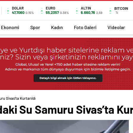
DOLAR
EURO
ALTIN
BITCOIN
47,7060
55,2357
6.660,76
%
0.15%
0.38%
2,59
Ekonomi
Spor
Kadın
Foto Galeri
Videolar
ru Sivas’ta Kurtarıldı
ndaki Su Samuru Sivas’ta Kur