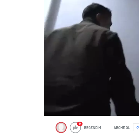
0
BEĞENDİM
ABONE OL