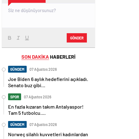
GÖNDER
SON DAKİKA
HABERLERİ
GÜNDEM
07 Ağustos 2026
Joe Biden 6 aylık hedeflerini açıkladı.
Senato buz gibi…
SPOR
07 Ağustos 2026
En fazla kızaran takım Antalyaspor!
Tam 5 futbolcu….
GÜNDEM
07 Ağustos 2026
Norweç silahlı kuvvetleri kadınlardan