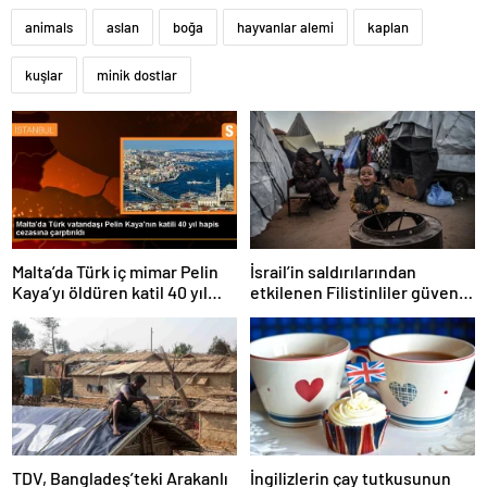
animals
aslan
boğa
hayvanlar alemi
kaplan
kuşlar
minik dostlar
Malta’da Türk iç mimar Pelin
İsrail’in saldırılarından
Kaya’yı öldüren katil 40 yıl
etkilenen Filistinliler güvenli
hapis cezasına çarptırıldı
bir yuva arıyor
TDV, Bangladeş’teki Arakanlı
İngilizlerin çay tutkusunun