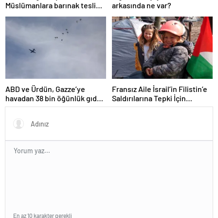
Müslümanlara barınak teslim
arkasında ne var?
etti
ABD ve Ürdün, Gazze’ye
Fransız Aile İsrail’in Filistin’e
havadan 38 bin öğünlük gıda
Saldırılarına Tepki İçin
attı
Bisikletle Yola Çıktı
En az 10 karakter gerekli