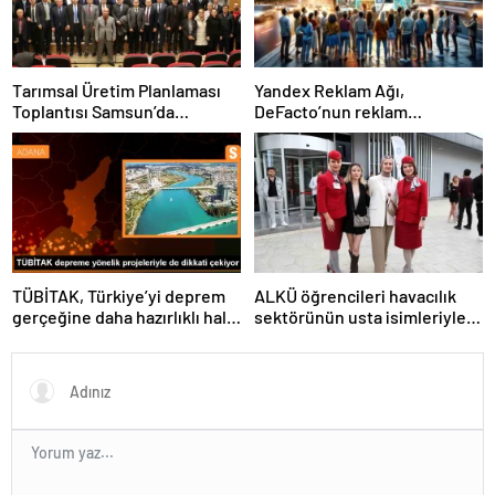
Tarımsal Üretim Planlaması
Yandex Reklam Ağı,
Toplantısı Samsun’da
DeFacto’nun reklam
Gerçekleştirildi
başarısında kritik bir rol
oynadı
TÜBİTAK, Türkiye’yi deprem
ALKÜ öğrencileri havacılık
gerçeğine daha hazırlıklı hale
sektörünün usta isimleriyle
getiriyor
buluştu