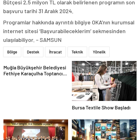
Bütçesi 2,5 milyon TL olarak belirlenen programın son
başvuru tarihi 31 Aralık 2024.
Programlar hakkında ayrıntılı bilgiye OKA’nın kurumsal
internet sitesi ‘Başvurabileceklerim’ sekmesinden
ulaşılabiliyor. – SAMSUN
Bölge
Destek
İhracat
Teknik
Yönelik
Muğla Büyükşehir Belediyesi
Fethiye Karaçulha Toptancı
Hali’nde Ürün Pazarlama Alanı
ve Üretim Tesisi Açtı
Bursa Textile Show Başladı