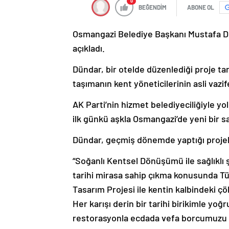
0
BEĞENDİM
ABONE OL
Osmangazi Belediye Başkanı Mustafa Dü
açıkladı.
Dündar, bir otelde düzenlediği proje tan
taşımanın kent yöneticilerinin asli vazi
AK Parti’nin hizmet belediyeciliğiyle yo
ilk günkü aşkla Osmangazi’de yeni bir s
Dündar, geçmiş dönemde yaptığı projele
“Soğanlı Kentsel Dönüşümü ile sağlıklı
tarihi mirasa sahip çıkma konusunda T
Tasarım Projesi ile kentin kalbindeki çö
Her karışı derin bir tarihi birikimle y
restorasyonla ecdada vefa borcumuzu 