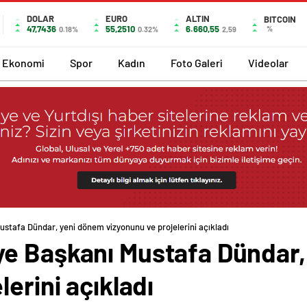
DOLAR
EURO
ALTIN
BITCOIN
47,7436
55,2510
6.660,55
%
0.18%
0.32%
2,59
Ekonomi
Spor
Kadın
Foto Galeri
Videolar
stafa Dündar, yeni dönem vizyonunu ve projelerini açıkladı
e Başkanı Mustafa Dündar
erini açıkladı