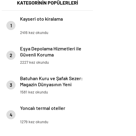
KATEGORİNİN POPÜLERLERİ
Kayseri oto kiralama
1
2416 kez okundu
Eşya Depolama Hizmetleri ile
Güvenli Koruma
2
2227 kez okundu
Batuhan Kuru ve Şafak Sezer:
Magazin Dünyasının Yeni
3
“Dynamic Duo”su!
1581 kez okundu
Yoncalı termal oteller
4
1279 kez okundu