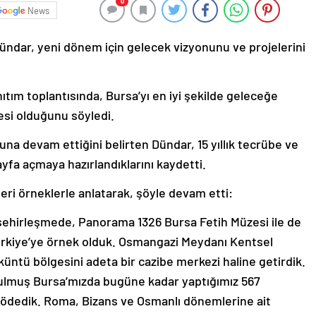
0
News
ndar, yeni dönem için gelecek vizyonunu ve projelerini
ıtım toplantısında, Bursa’yı en iyi şekilde geleceğe
fesi olduğunu söyledi.
luna devam ettiğini belirten Dündar, 15 yıllık tecrübe ve
ayfa açmaya hazırlandıklarını kaydetti.
ri örneklerle anlatarak, şöyle devam etti:
 şehirleşmede, Panorama 1326 Bursa Fetih Müzesi ile de
ürkiye’ye örnek olduk. Osmangazi Meydanı Kentsel
küntü bölgesini adeta bir cazibe merkezi haline getirdik.
oğrulmuş Bursa’mızda bugüne kadar yaptığımız 567
ödedik. Roma, Bizans ve Osmanlı dönemlerine ait