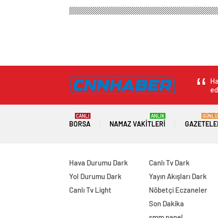
Ha
ed
CANLI
ANLIK
GÜNLÜ
BORSA
NAMAZ VAKITLERI
GAZETELE
Hava Durumu Dark
Canlı Tv Dark
Yol Durumu Dark
Yayın Akışları Dark
Canlı Tv Light
Nöbetçi Eczaneler
Son Dakika
smm panel