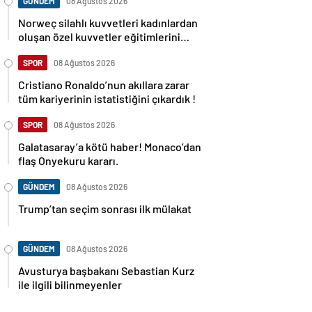
GÜNDEM
08 Ağustos 2026
Norweç silahlı kuvvetleri kadınlardan
oluşan özel kuvvetler eğitimlerini
başlattı.
SPOR
08 Ağustos 2026
Cristiano Ronaldo’nun akıllara zarar
tüm kariyerinin istatistiğini çıkardık !
SPOR
08 Ağustos 2026
Galatasaray’a kötü haber! Monaco’dan
flaş Onyekuru kararı.
GÜNDEM
08 Ağustos 2026
Trump’tan seçim sonrası ilk mülakat
GÜNDEM
08 Ağustos 2026
Avusturya başbakanı Sebastian Kurz
ile ilgili bilinmeyenler