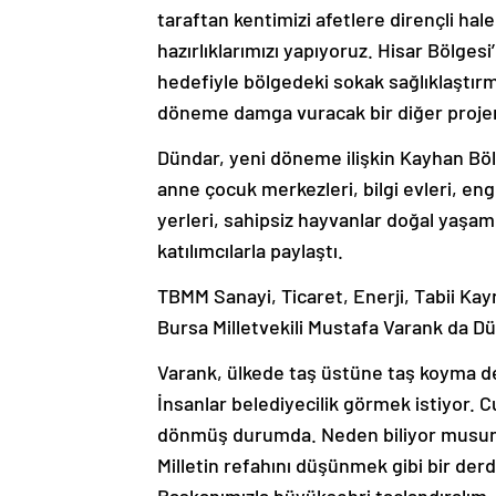
taraftan kentimizi afetlere dirençli hale
hazırlıklarımızı yapıyoruz. Hisar Bölgesi
hedefiyle bölgedeki sokak sağlıklaştı
döneme damga vuracak bir diğer projem
Dündar, yeni döneme ilişkin Kayhan Bölges
anne çocuk merkezleri, bilgi evleri, enge
yerleri, sahipsiz hayvanlar doğal yaşam
katılımcılarla paylaştı.
TBMM Sanayi, Ticaret, Enerji, Tabii Kay
Bursa Milletvekili Mustafa Varank da Dün
Varank, ülkede taş üstüne taş koyma der
İnsanlar belediyecilik görmek istiyor. 
dönmüş durumda. Neden biliyor musunuz
Milletin refahını düşünmek gibi bir derd