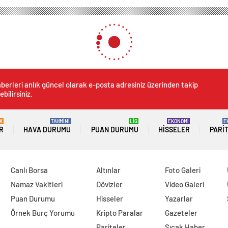
berleri anlık güncel olarak e-posta adresiniz üzerinden takip
ebilirsiniz.
K
TAHMİNİ
LİG
EKONOMİ
E
R
HAVA DURUMU
PUAN DURUMU
HISSELER
PARI
Canlı Borsa
Altınlar
Foto Galeri
Namaz Vakitleri
Dövizler
Video Galeri
Puan Durumu
Hisseler
Yazarlar
Örnek Burç Yorumu
Kripto Paralar
Gazeteler
Pariteler
Sıcak Haber