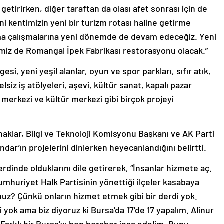
 getirirken, diğer taraftan da olası afet sonrası için de
’ni kentimizin yeni bir turizm rotası haline getirme
rma çalışmalarına yeni dönemde de devam edeceğiz. Yeni
iz de Romangal İpek Fabrikası restorasyonu olacak.”
i, yeni yeşil alanlar, oyun ve spor parkları, sıfır atık,
lsiz iş atölyeleri, aşevi, kültür sanat, kapalı pazar
 merkezi ve kültür merkezi gibi birçok projeyi
naklar, Bilgi ve Teknoloji Komisyonu Başkanı ve AK Parti
dar’ın projelerini dinlerken heyecanlandığını belirtti.
dinde olduklarını dile getirerek, “İnsanlar hizmete aç.
Cumhuriyet Halk Partisinin yönettiği ilçeler kasabaya
? Çünkü onların hizmet etmek gibi bir derdi yok.
i yok ama biz diyoruz ki Bursa’da 17’de 17 yapalım. Alinur