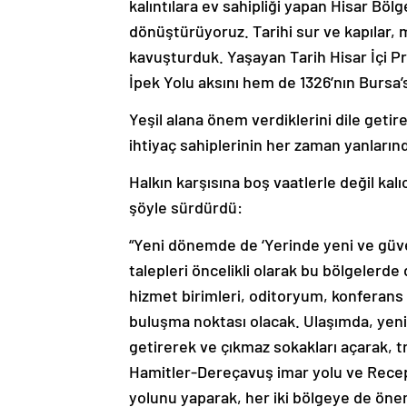
kalıntılara ev sahipliği yapan Hisar Böl
dönüştürüyoruz. Tarihi sur ve kapılar, 
kavuşturduk. Yaşayan Tarih Hisar İçi Pr
İpek Yolu aksını hem de 1326’nın Bursa’
Yeşil alana önem verdiklerini dile geti
ihtiyaç sahiplerinin her zaman yanlarında
Halkın karşısına boş vaatlerle değil kalı
şöyle sürdürdü:
“Yeni dönemde de ‘Yerinde yeni ve güven
talepleri öncelikli olarak bu bölgelerde
hizmet birimleri, oditoryum, konferans 
buluşma noktası olacak. Ulaşımda, yeni y
getirerek ve çıkmaz sokakları açarak,
Hamitler-Dereçavuş imar yolu ve Recep
yolunu yaparak, her iki bölgeye de önem