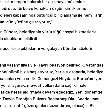
gesi’ni arkeopark olarak bir açık hava müzesine
medrese, türbe ve konakları özgün kimliklerine
ojeleri kapsamında bütüncül bir planlama ile hem Tarihi
sını gün yüzüne çıkarıyoruz.”
ren Dündar, belediyenin yürüttüğü sosyal hizmetlerle
 olduklarını bildirdi.
cı eserlerle çıktıklarını vurgulayan Dündar, sözlerini
li yaşam’ ilkesiyle 11 ayrı lokasyon belirledik. Vatandaş
 dönüşümü hızla başlatıyoruz. Yer altı otoparkı, belediye
salonları ve cami ile Osmangazi Meydanı, Bursa’nın yeni
ollar açarak, mevcut yolları daha sağlıklı hale
 trafiğe nefes aldırmaya devam edeceğiz. Yeni dönemde,
 Tayyip Erdoğan Bulvarı-Bağlarbaşı Okul Cadde imar
li alternatif güzergahları kazandırmış olacağız. Bir