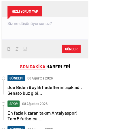
HIZLI YORUM YAP
GÖNDER
SON DAKİKA
HABERLERİ
GÜNDEM
08 Ağustos 2026
Joe Biden 6 aylık hedeflerini açıkladı.
Senato buz gibi…
SPOR
08 Ağustos 2026
En fazla kızaran takım Antalyaspor!
Tam 5 futbolcu….