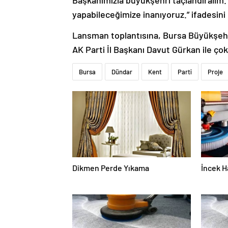
Başkanımızla büyükşehri taçlandıralım. 
yapabileceğimize inanıyoruz.” ifadesini 
Lansman toplantısına, Bursa Büyükşehir 
AK Parti İl Başkanı Davut Gürkan ile çok s
Bursa
Dündar
Kent
Parti
Proje
Dikmen Perde Yıkama
İncek H