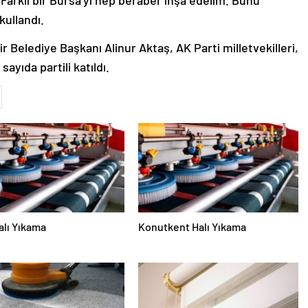
Farklı bir Bursa’yı hep beraber inşa edelim. Bunu
kullandı.
Belediye Başkanı Alinur Aktaş, AK Parti milletvekilleri,
ayıda partili katıldı.
alı Yıkama
Konutkent Halı Yıkama