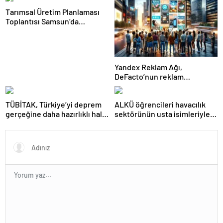
Tarımsal Üretim Planlaması
Toplantısı Samsun’da
Gerçekleştirildi
Yandex Reklam Ağı,
DeFacto’nun reklam
başarısında kritik bir rol
oynadı
TÜBİTAK, Türkiye’yi deprem
ALKÜ öğrencileri havacılık
gerçeğine daha hazırlıklı hale
sektörünün usta isimleriyle
getiriyor
buluştu