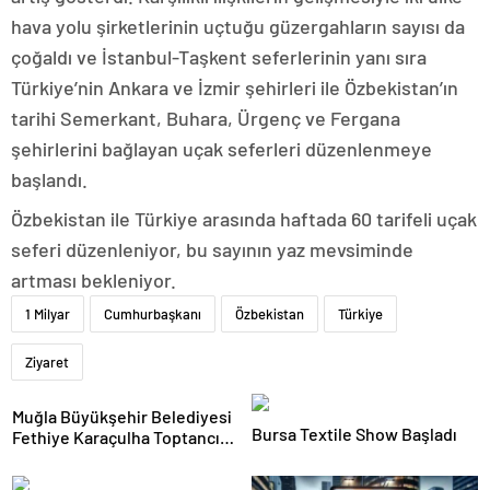
hava yolu şirketlerinin uçtuğu güzergahların sayısı da
çoğaldı ve İstanbul-Taşkent seferlerinin yanı sıra
Türkiye’nin Ankara ve İzmir şehirleri ile Özbekistan’ın
tarihi Semerkant, Buhara, Ürgenç ve Fergana
şehirlerini bağlayan uçak seferleri düzenlenmeye
başlandı.
Özbekistan ile Türkiye arasında haftada 60 tarifeli uçak
seferi düzenleniyor, bu sayının yaz mevsiminde
artması bekleniyor.
1 Milyar
Cumhurbaşkanı
Özbekistan
Türkiye
Ziyaret
Muğla Büyükşehir Belediyesi
Bursa Textile Show Başladı
Fethiye Karaçulha Toptancı
Hali’nde Ürün Pazarlama Alanı
ve Üretim Tesisi Açtı