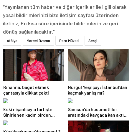
“Yayınlanan tüm haber ve diğer içerikler ile ilgili olarak
yasal bildirimlerinizi bize iletişim sayfası üzerinden
iletiniz. En kısa süre içerisinde bildirimlerinize geri
dönüş sağlanılacaktır.”
Atölye
Marcel Dzama
Pera Müzesi
Sergi
Rihanna, baget ekmek
Nurgül Yeşilçay: İstanbul’dan
çantasıyla dikkat çekti
kaçmak yanlış mı?
Eski nişanlısıyla tartıştı:
Samsun’da husumetliler
Sinirlenen kadın birden
arasındaki kavgada kan aktı: 7
balkondan atladı!
suç kaydı varmış!
Küçükçekmece’de yangın! 3