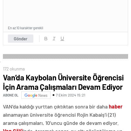
En az 10 karakter gerekli
Gönder
172 okunma
Van’da Kaybolan Üniversite Öğrencisi
İçin Arama Çalışmaları Devam Ediyor
7 Ekim 2024 15:21
ABONE OL
News
VAN’da kaldığı yurttan çıktıktan sonra bir daha
haber
alınamayan üniversite öğrencisi Rojin Kabaiş’i (21)
arama çalışmaları, 10’uncu günde de devam ediyor.
Van Gölü
‘nde, taramalı sonar, su altı görüntüleme ve