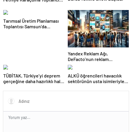
Hali’nde Ürün Pazarlama Alanı
ve Üretim Tesisi Açtı
Tarımsal Üretim Planlaması
Toplantısı Samsun’da
Gerçekleştirildi
Yandex Reklam Ağı,
DeFacto’nun reklam
başarısında kritik bir rol
oynadı
TÜBİTAK, Türkiye’yi deprem
ALKÜ öğrencileri havacılık
gerçeğine daha hazırlıklı hale
sektörünün usta isimleriyle
getiriyor
buluştu