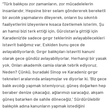
“Türk balıkçısı zor zamanların, zor mücadelelerin
insanlarıdır. Hepsine birer selam göndererek bereketli
bir avcılık yapmalarını dileyerek, onların bu sıkıntılı
faaliyetlerini izleyenlere kısaca özetlemek isterim. Şu
an hamsi bizi terk ettiği için, Gürcistan’a gittiği için
Karadeniz’de sadece gırgır teklerinin avlayabilecekleri
istavrit balığımız var. Eskiden bunu gece de
avlayabiliyorlardı. Gırgır balıkçıları istavriti kanuni
olarak gece gündüz avlayabiliyorlar. Herhangi bir yasak
yok. Onları akademik camia olarak tebrik ediyoruz.
Neden? Çünkü, buradaki Sinop ve Karadeniz gırgır
tekneleri aralarında anlaşmışlar ve diyorlar ki, ‘Biz gece
balık avcılığı yapmak istemiyoruz, güneş doğarken hep
beraber denize çıkacağız, ağlarımızı saracağız, akşam
güneş batarken de sahile döneceğiz.’ Sürdürülebilir
balıkçılık adına kanunların yapmak istediğini