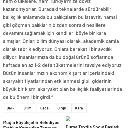
hem o ülkelere, hem Türkiye’mize döviz
kazandırıyorlar. Buradaki teknelerde sürdürebilir
balıkçılık anlamında bu balıkçıların bu istavrit, hamsi
gibi göçmen balıkların bizden sonraki nesillere
devamını sağlamak için kendileri böyle bir kara
almışlar. Onları bilim dünyası olarak, akademik camia
olarak tebrik ediyoruz. Onlara bereketli bir avcılık
diliyor, insanlarımıza da bu doğal ürünü soflarında
haftada en az 1-2 defa tüketmelerini tavsiye ediyoruz.
Bütün insanlarımızın ekonomik şartlar içerisindeki
akaryakıt fiyatlarından etkilenmesi gibi, giderinin
büyük bir kısmı akaryakıt olan balıkçılık faaliyetlerinde
de bu önemli bir girdi.”
Balık
Bilim
Gece
Gırgır
Kara
Muğla Büyükşehir Belediyesi
Bursa Textile Show Başladı
Fethiye Karaçulha Toptancı