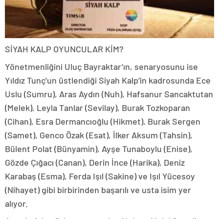
SİYAH KALP OYUNCULAR KİM?
Yönetmenliğini Uluç Bayraktar’ın, senaryosunu ise
Yıldız Tunç’un üstlendiği Siyah Kalp’in kadrosunda Ece
Uslu (Sumru), Aras Aydın (Nuh), Hafsanur Sancaktutan
(Melek), Leyla Tanlar (Sevilay), Burak Tozkoparan
(Cihan), Esra Dermancıoğlu (Hikmet), Burak Sergen
(Samet), Genco Özak (Esat), İlker Aksum (Tahsin),
Bülent Polat (Bünyamin), Ayşe Tunaboylu (Enise),
Gözde Çığacı (Canan), Derin İnce (Harika), Deniz
Karabaş (Esma), Ferda Işıl (Sakine) ve Işıl Yücesoy
(Nihayet) gibi birbirinden başarılı ve usta isim yer
alıyor.