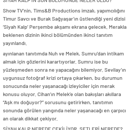
SİYAH KALP’İN SON BÖLÜMÜNDE NELER OLDU?
Show TV’nin, Tims&B Productions imzalı, yapımcılığını
Timur Savcı ve Burak Sağyaşar’ın üstlendiği yeni dizisi
‘Siyah Kalp’ Perşembe akşamı ekrana gelecek. Merakla
beklenen dizinin ikinci bölümünden ikinci tanıtım
yayınlandı.
ayınlanan tanıtımda Nuh ve Melek, Sumru’dan intikam
almak için gözlerini karartıyorlar. Sumru ise bu
yüzleşmeden sonra ne yapacağını bilemiyor. Sevilay’ın
uygunsuz fotoğraf krizi ortaya çıkarken, bu durumun
sonucunda neler yaşanacağı izleyiciler için merak
konusu oluyor. Cihan’ın Melek’e olan bakışları akıllara
“Aşk mı doğuyor?” sorusunu getirirken, tanıtımın
sonunda görülen yangında neler yaşanacağı en çarpıcı
an olarak dikkat çekiyor.
SİYAH KALP NEREDE ÇEKİLİYOR, SETLERİ NEREDE?