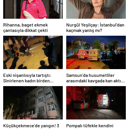
Rihanna, baget ekmek
Nurgül Yeşilçay: İstanbul’dan
çantasıyla dikkat çekti
kaçmak yanlış mı?
Eski nişanlısıyla tartıştı:
Samsun’da husumetliler
Sinirlenen kadın birden
arasındaki kavgada kan aktı: 7
balkondan atladı!
suç kaydı varmış!
Küçükçekmece’de yangın! 3
Pompalı tüfekle kendini