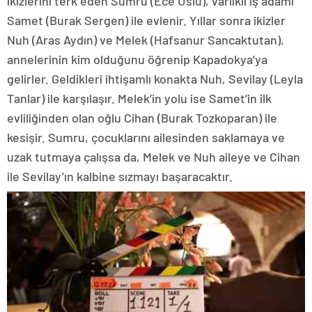
ikizlerini terk eden Sumru (Ece Uslu), varlıklı iş adamı
Samet (Burak Sergen) ile evlenir. Yıllar sonra ikizler
Nuh (Aras Aydın) ve Melek (Hafsanur Sancaktutan),
annelerinin kim olduğunu öğrenip Kapadokya’ya
gelirler. Geldikleri ihtişamlı konakta Nuh, Sevilay (Leyla
Tanlar) ile karşılaşır. Melek’in yolu ise Samet’in ilk
evliliğinden olan oğlu Cihan (Burak Tozkoparan) ile
kesişir. Sumru, çocuklarını ailesinden saklamaya ve
uzak tutmaya çalışsa da, Melek ve Nuh aileye ve Cihan
ile Sevilay’ın kalbine sızmayı başaracaktır.