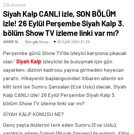
219 okunma
Siyah Kalp CANLI izle, SON BÖLÜM
izle! 26 Eylül Perşembe Siyah Kalp 3.
bölüm Show TV izleme linki var mı?
26 Eylül 2024 21:20
ABONE OL
News
Perşembe günü Show TV’de izleyici karşısına çıkacak
olan ‘
Siyah Kalp
‘ izleyicisi ile buluşmak için gün
sayarken; dizinin kadrosu yayına girmeden heyecan
yarattı. Hikayenin başlangıcından itibaren ailenin en
kilit ismi ise Sumru Şansalan (Ece Uslu) olacak. Siyah
Kalp CANLI izle! 26 Eylül Perşembe Siyah Kalp 3.
bölüm Show TV izleme linki var mı?
SİYAH KALP KONUSU NE?
Genç yaşta ikizlerini terk eden Sumru (Ece Uslu),
varlıklı iş adamı Samet (Burak Sergen) ile evlenir. Yıllar