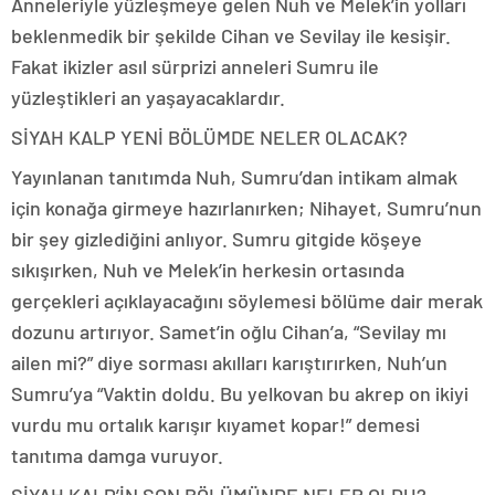
Anneleriyle yüzleşmeye gelen Nuh ve Melek’in yolları
beklenmedik bir şekilde Cihan ve Sevilay ile kesişir.
Fakat ikizler asıl sürprizi anneleri Sumru ile
yüzleştikleri an yaşayacaklardır.
SİYAH KALP YENİ BÖLÜMDE NELER OLACAK?
Yayınlanan tanıtımda Nuh, Sumru’dan intikam almak
için konağa girmeye hazırlanırken; Nihayet, Sumru’nun
bir şey gizlediğini anlıyor. Sumru gitgide köşeye
sıkışırken, Nuh ve Melek’in herkesin ortasında
gerçekleri açıklayacağını söylemesi bölüme dair merak
dozunu artırıyor. Samet’in oğlu Cihan’a, “Sevilay mı
ailen mi?” diye sorması akılları karıştırırken, Nuh’un
Sumru’ya “Vaktin doldu. Bu yelkovan bu akrep on ikiyi
vurdu mu ortalık karışır kıyamet kopar!” demesi
tanıtıma damga vuruyor.