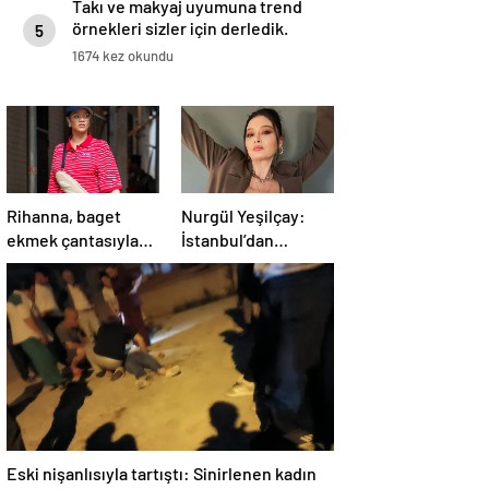
Takı ve makyaj uyumuna trend
örnekleri sizler için derledik.
5
1674 kez okundu
Rihanna, baget
Nurgül Yeşilçay:
ekmek çantasıyla
İstanbul’dan
dikkat çekti
kaçmak yanlış mı?
Eski nişanlısıyla tartıştı: Sinirlenen kadın