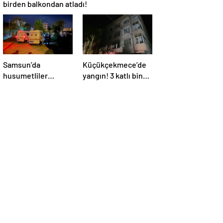
birden balkondan atladı!
Samsun’da
Küçükçekmece’de
husumetliler
yangın! 3 katlı bina
arasındaki kavgada
alevlere teslim oldu
kan aktı: 7 suç kaydı
varmış!