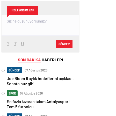
HIZLI YORUM YAP
GÖNDER
SON DAKİKA
HABERLERİ
GÜNDEM
07 Ağustos 2026
Joe Biden 6 aylık hedeflerini açıkladı.
Senato buz gibi…
SPOR
07 Ağustos 2026
En fazla kızaran takım Antalyaspor!
Tam 5 futbolcu….