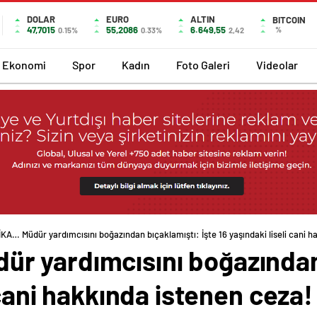
DOLAR
EURO
ALTIN
BITCOIN
47,7015
55,2086
6.649,55
%
0.15%
0.33%
2,42
Ekonomi
Spor
Kadın
Foto Galeri
Videolar
A… Müdür yardımcısını boğazından bıçaklamıştı: İşte 16 yaşındaki liseli cani h
 yardımcısını boğazından 
 cani hakkında istenen ceza!