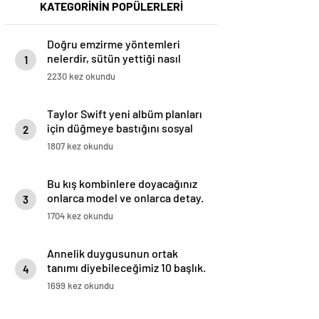
KATEGORİNİN POPÜLERLERİ
Doğru emzirme yöntemleri
nelerdir, sütün yettiği nasıl
1
anlaşılır?
2230 kez okundu
Taylor Swift yeni albüm planları
için düğmeye bastığını sosyal
2
medyadan duyurdu!
1807 kez okundu
Bu kış kombinlere doyacağınız
onlarca model ve onlarca detay.
3
1704 kez okundu
Annelik duygusunun ortak
tanımı diyebileceğimiz 10 başlık.
4
1699 kez okundu