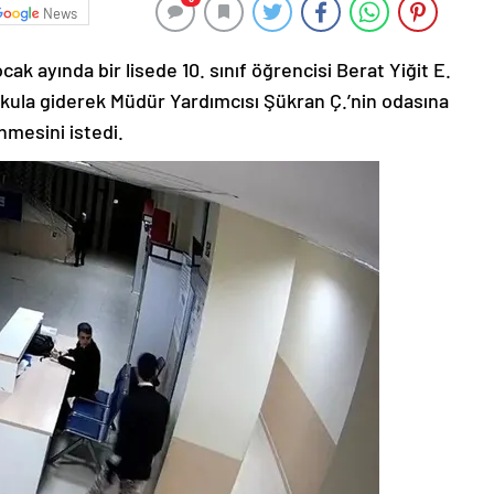
News
k ayında bir lisede 10. sınıf öğrencisi Berat Yiğit E.
 okula giderek Müdür Yardımcısı Şükran Ç.’nin odasına
inmesini istedi.