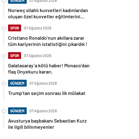
GÜNDEM
07 Ağustos 2026
Norweç silahlı kuvvetleri kadınlardan
oluşan özel kuvvetler eğitimlerini
başlattı.
SPOR
07 Ağustos 2026
Cristiano Ronaldo’nun akıllara zarar
tüm kariyerinin istatistiğini çıkardık !
SPOR
07 Ağustos 2026
Galatasaray’a kötü haber! Monaco’dan
flaş Onyekuru kararı.
GÜNDEM
07 Ağustos 2026
Trump’tan seçim sonrası ilk mülakat
GÜNDEM
07 Ağustos 2026
Avusturya başbakanı Sebastian Kurz
ile ilgili bilinmeyenler