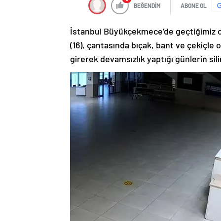
BEĞENDİM
ABONE OL
İstanbul Büyükçekmece’de geçtiğimiz oca
(16), çantasında bıçak, bant ve çekiçle
girerek devamsızlık yaptığı günlerin sil