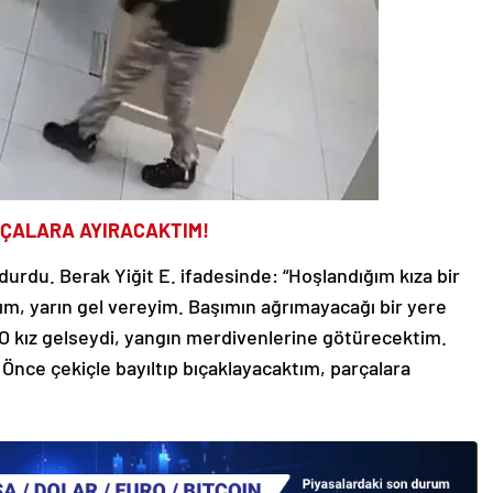
ARÇALARA AYIRACAKTIM!
urdu. Berak Yiğit E. ifadesinde: “Hoşlandığım kıza bir
ım, yarın gel vereyim. Başımın ağrımayacağı bir yere
 kız gelseydi, yangın merdivenlerine götürecektim.
 Önce çekiçle bayıltıp bıçaklayacaktım, parçalara