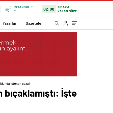
İMSAK'A
İSTANBUL
02:00
KALAN SÜRE
°
Yazarlar
Gazeteler
akkında istenen ceza!
bıçaklamıştı: İşte