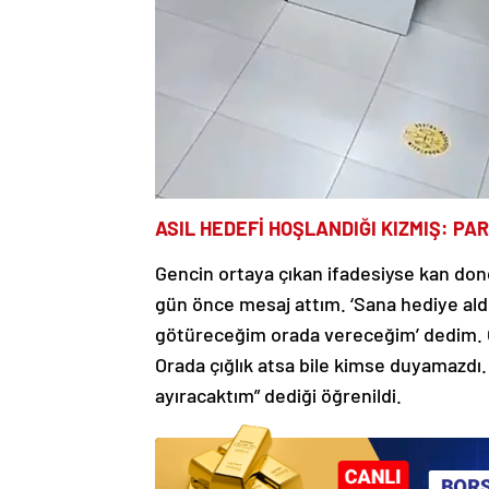
ASIL HEDEFİ HOŞLANDIĞI KIZMIŞ: P
Gencin ortaya çıkan ifadesiyse kan dond
gün önce mesaj attım. ‘Sana hediye ald
götüreceğim orada vereceğim’ dedim. O
Orada çığlık atsa bile kimse duyamazdı.
ayıracaktım” dediği öğrenildi.