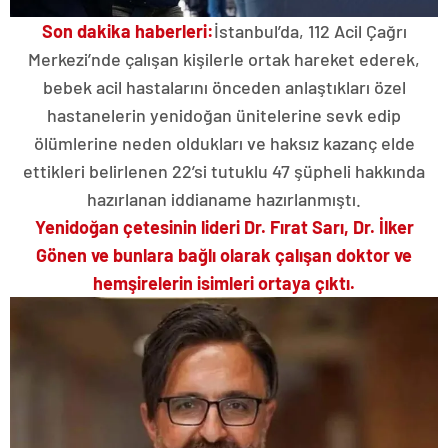
Son dakika haberleri:
İstanbul’da, 112 Acil Çağrı
Merkezi’nde çalışan kişilerle ortak hareket ederek,
bebek acil hastalarını önceden anlaştıkları özel
hastanelerin yenidoğan ünitelerine sevk edip
ölümlerine neden oldukları ve haksız kazanç elde
ettikleri belirlenen 22’si tutuklu 47 şüpheli hakkında
hazırlanan iddianame hazırlanmıştı.
Yenidoğan çetesinin lideri Dr. Fırat Sarı, Dr. İlker
Gönen ve bunlara bağlı olarak çalışan doktor ve
hemşirelerin isimleri ortaya çıktı.