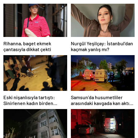
Rihanna, baget ekmek
Nurgül Yeşilçay: İstanbul’dan
çantasıyla dikkat çekti
kaçmak yanlış mı?
Eski nişanlısıyla tartıştı:
Samsun’da husumetliler
Sinirlenen kadın birden
arasındaki kavgada kan aktı: 7
balkondan atladı!
suç kaydı varmış!