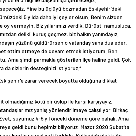
i de el birliği ile başkanlığa getireceğiz.
 seçeceğiz. Yine bu üçlüyü bozmadan Eskişehir’deki
nümüzdeki 5 yılda daha iyi şeyler olsun. Benim sizden
re oy vermeyin. Biz yıllarımızı verdik. Dürüst, namusluca,
mızdan delikli kuruş geçmez, biz halkın yanındayız.
tandaşın yüzünü güldürürsen o vatandaş sana dua eder.
met ettim etmeye de devam etmek istiyorum. Ben
u. Ama şimdi parmakla gösterilen ilçe haline geldi. Çok
 da sizlerin desteğinizi istiyoruz.”
Eskişehir’e zarar verecek boyutta olduğuna dikkat
t olmadığımız kötü bir üslup ile karşı karşıyayız.
vatandaşlarımız yanlış yönlendirilmeye çalışılıyor. Birkaç
r. Evet, suyumuz 4-5 yıl önceki döneme göre pahalı. Ama
reye geldi bunu hepimiz biliyoruz. Mazot 2020 Şubat’ta
e her kentin su maliyeti farklıdır. Kullandığı elektriğe,