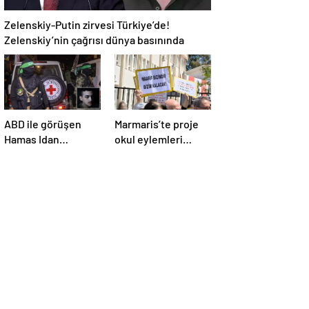
Zelenskiy-Putin zirvesi Türkiye’de!
Zelenskiy’nin çağrısı dünya basınında
ABD ile görüşen
Marmaris’te proje
Hamas Idan
okul eylemleri
Alexander’ı serbest
sürüyor
bırakacak!
Türkiye’ye
teşekkür…