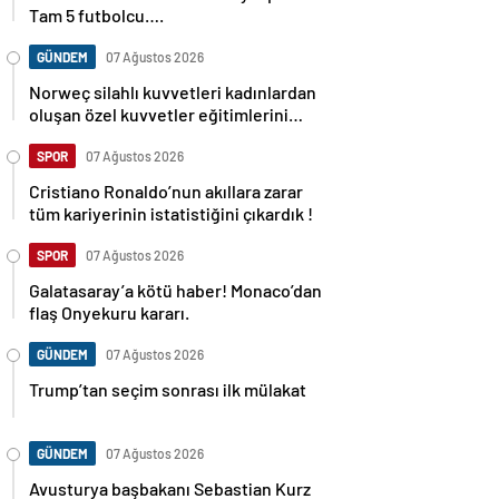
Tam 5 futbolcu….
GÜNDEM
07 Ağustos 2026
Norweç silahlı kuvvetleri kadınlardan
oluşan özel kuvvetler eğitimlerini
başlattı.
SPOR
07 Ağustos 2026
Cristiano Ronaldo’nun akıllara zarar
tüm kariyerinin istatistiğini çıkardık !
SPOR
07 Ağustos 2026
Galatasaray’a kötü haber! Monaco’dan
flaş Onyekuru kararı.
GÜNDEM
07 Ağustos 2026
Trump’tan seçim sonrası ilk mülakat
GÜNDEM
07 Ağustos 2026
Avusturya başbakanı Sebastian Kurz