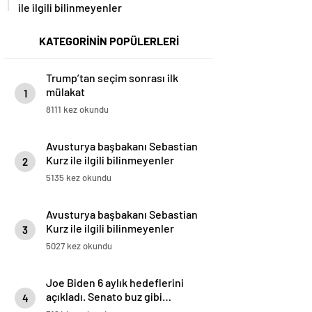
ile ilgili bilinmeyenler
KATEGORİNİN POPÜLERLERİ
Trump’tan seçim sonrası ilk
mülakat
1
8111 kez okundu
Avusturya başbakanı Sebastian
Kurz ile ilgili bilinmeyenler
2
5135 kez okundu
Avusturya başbakanı Sebastian
Kurz ile ilgili bilinmeyenler
3
5027 kez okundu
Joe Biden 6 aylık hedeflerini
açıkladı. Senato buz gibi…
4