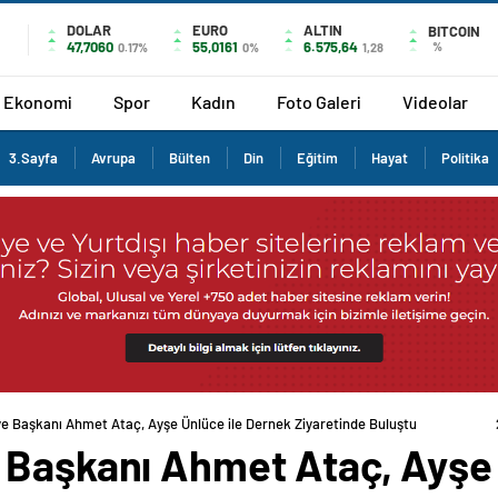
DOLAR
EURO
ALTIN
BITCOIN
47,7060
55,0161
6.575,64
%
0.17%
0%
1,28
Ekonomi
Spor
Kadın
Foto Galeri
Videolar
3.Sayfa
Avrupa
Bülten
Din
Eğitim
Hayat
Politika
ye Başkanı Ahmet Ataç, Ayşe Ünlüce ile Dernek Ziyaretinde Buluştu
 Başkanı Ahmet Ataç, Ayşe 