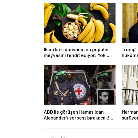
İklim krizi dünyanın en popüler
Trump’ın
meyvesini tehdit ediyor: Yok
hükümet
olma tehlikesi ile karşı karşıya
savaşı 
ABD ile görüşen Hamas Idan
Marmari
Alexander’ı serbest bırakacak!
sürüyo
Türkiye’ye teşekkür…