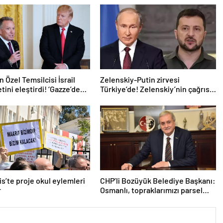
 Özel Temsilcisi İsrail
Zelenskiy-Putin zirvesi
ini eleştirdi! ‘Gazze’deki
Türkiye’de! Zelenskiy’nin çağrısı
uzatıyorlar’
dünya basınında
s’te proje okul eylemleri
CHP’li Bozüyük Belediye Başkanı:
r
Osmanlı, topraklarımızı parsel
parsel sattı