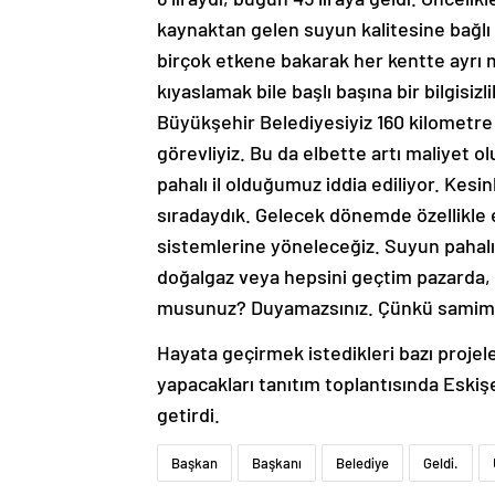
kaynaktan gelen suyun kalitesine bağlı 
birçok etkene bakarak her kentte ayrı m
kıyaslamak bile başlı başına bir bilgisizl
Büyükşehir Belediyesiyiz 160 kilometre
görevliyiz. Bu da elbette artı maliyet o
pahalı il olduğumuz iddia ediliyor. Kesinl
sıradaydık. Gelecek dönemde özellikle e
sistemlerine yöneleceğiz. Suyun pahalı
doğalgaz veya hepsini geçtim pazarda, ma
musunuz? Duyamazsınız. Çünkü samimi 
Hayata geçirmek istedikleri bazı projeler 
yapacakları tanıtım toplantısında Eskiş
getirdi.
Başkan
Başkanı
Belediye
Geldi.