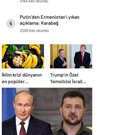
3164 kez okundu
Putin’den Ermenistan’ı yıkan
açıklama: Karabağ
5
Azerbaycan’ın ayrılmaz bir
2200 kez okundu
parçasıdır!
İklim krizi dünyanın
Trump’ın Özel
en popüler
Temsilcisi İsrail
meyvesini tehdit
hükümetini
ediyor: Yok olma
eleştirdi!
tehlikesi ile karşı
‘Gazze’deki savaşı
karşıya
uzatıyorlar’