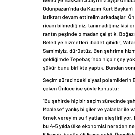
Belediye Başkanı Adayı’mız Ayşe Ünlüce’y
Odunpazarı’nda da Kazım Kurt Başkan’ı
istikrarı devam ettirelim arkadaşlar. Ö
ricam bilmediğiniz, tanımadığınız kişile
rantın peşinde olmadan çalıştık. Boğazı
Belediye hizmetleri ibadet gibidir. Va
Samimiyiz, dürüstüz. Ben şehrime hiz
geldiğimde Tepebaşı’nda hiçbir şey yokt
şükür bunu birlikte yaptık. Bundan sonra
Seçim sürecindeki siyasi polemiklerin 
çeken Ünlüce ise şöyle konuştu:
“Bu şehirde hiç bir seçim sürecinde şahi
Maalesef yanlış bilgiler ve yalanlar ile 
örnek vereyim su fiyatları eleştiriliyo
bu 4-5 yılda ülke ekonomisi nereden ne
6 liraydı, bugün 45 liraya geldi. Öncelikl