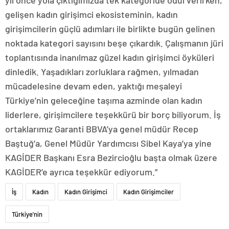
yıl önce yola çıktığımızda tek kategoride ödül verirken,
gelişen kadın girişimci ekosisteminin, kadın
girişimcilerin güçlü adımları ile birlikte bugün gelinen
noktada kategori sayısını beşe çıkardık. Çalışmanın jüri
toplantısında inanılmaz güzel kadın girişimci öyküleri
dinledik. Yaşadıkları zorluklara rağmen, yılmadan
mücadelesine devam eden, yaktığı meşaleyi
Türkiye’nin geleceğine taşıma azminde olan kadın
liderlere, girişimcilere teşekkürü bir borç biliyorum. İş
ortaklarımız Garanti BBVA’ya genel müdür Recep
Baştuğ’a, Genel Müdür Yardımcısı Sibel Kaya’ya yine
KAGİDER Başkanı Esra Bezircioğlu başta olmak üzere
KAGİDER’e ayrıca teşekkür ediyorum.”
İş
Kadın
Kadın Girişimci
Kadın Girişimciler
Türkiye'nin