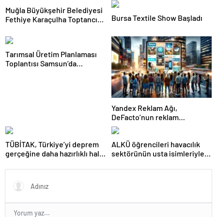
Muğla Büyükşehir Belediyesi
Bursa Textile Show Başladı
Fethiye Karaçulha Toptancı
Hali’nde Ürün Pazarlama Alanı
ve Üretim Tesisi Açtı
Tarımsal Üretim Planlaması
Toplantısı Samsun’da
Gerçekleştirildi
Yandex Reklam Ağı,
DeFacto’nun reklam
başarısında kritik bir rol
oynadı
TÜBİTAK, Türkiye’yi deprem
ALKÜ öğrencileri havacılık
gerçeğine daha hazırlıklı hale
sektörünün usta isimleriyle
getiriyor
buluştu