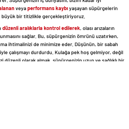
er. Süpürgenizin iç dünyasını, bizim kadar iyi
alanan
veya
performans kaybı
yaşayan süpürgelerin
 büyük bir titizlikle gerçekleştiriyoruz.
n
düzenli aralıklarla kontrol edilerek
, olası arızaların
unmasını sağlar. Bu, süpürgenizin ömrünü uzatırken,
şma ihtimalinizi de minimize eder. Düşünün, bir sabah
yle çalışmayı durdurdu. Kulağa pek hoş gelmiyor, değil
i düzenli olarak almak, süpürgenizin uzun ve sağlıklı bir
iş yerinizin temizliği için kullandığınız süpürgenizin
asını sağlamak ve ani arızalarla karşılaşmamak için
zin her türlü sorununu çözüme kavuşturuyoruz.
inizin ve dolayısıyla sağlığınızın da garantisi anlamına