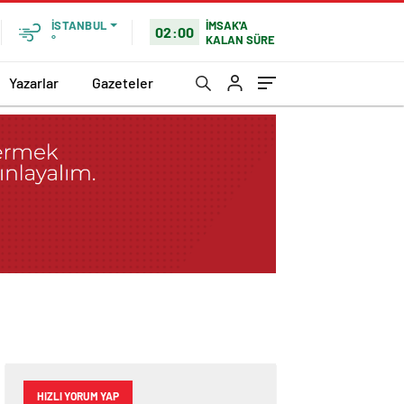
İMSAK'A
İSTANBUL
02:00
KALAN SÜRE
°
Yazarlar
Gazeteler
HIZLI YORUM YAP