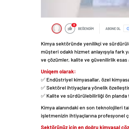
0
BEĞENDİM
ABONE OL
Kimya sektöründe yenilikçi ve sürdürü
müşteri odaklı hizmet anlayışıyla fark y
ve çözümler, kalite ve güvenilirlik esas a
Uniqem olarak:
✅ Endüstriyel kimyasallar, özel kimyas
✅ Sektörel ihtiyaçlara yönelik özelleşt
✅ Kalite ve sürdürülebilirliği ön planda
Kimya alanındaki en son teknolojileri t
işletmenizin ihtiyaçlarına profesyonel 
Sektörünüz için en doğru kimyasal çöz