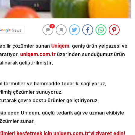
0
News
lebilir çözümler sunan
Uniqem
, geniş ürün yelpazesi ve
aratıyor.
uniqem.com.tr
üzerinden sunduğumuz ürün
lınarak geliştirilmiştir.
al formüller ve hammadde tedariki sağlıyoruz.
irilmiş çözümler sunuyoruz.
 tutarak çevre dostu ürünler geliştiriyoruz.
akip eden Uniqem, güçlü tedarik ağı ve uzman ekibiyle
çözümler sunar.
ümleri keşfetmek için uniqem.com.tr’yi ziyaret edin!