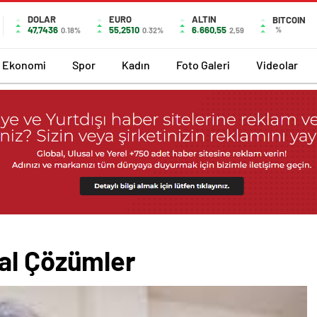
DOLAR
EURO
ALTIN
BITCOIN
47,7436
55,2510
6.660,55
%
0.18%
0.32%
2,59
Ekonomi
Spor
Kadın
Foto Galeri
Videolar
al Çözümler