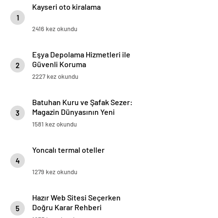
Kayseri oto kiralama
1
2416 kez okundu
Eşya Depolama Hizmetleri ile
Güvenli Koruma
2
2227 kez okundu
Batuhan Kuru ve Şafak Sezer:
Magazin Dünyasının Yeni
3
“Dynamic Duo”su!
1581 kez okundu
Yoncalı termal oteller
4
1279 kez okundu
Hazır Web Sitesi Seçerken
Doğru Karar Rehberi
5