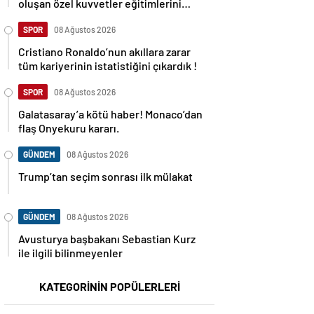
oluşan özel kuvvetler eğitimlerini
başlattı.
SPOR
08 Ağustos 2026
Cristiano Ronaldo’nun akıllara zarar
tüm kariyerinin istatistiğini çıkardık !
SPOR
08 Ağustos 2026
Galatasaray’a kötü haber! Monaco’dan
flaş Onyekuru kararı.
GÜNDEM
08 Ağustos 2026
Trump’tan seçim sonrası ilk mülakat
GÜNDEM
08 Ağustos 2026
Avusturya başbakanı Sebastian Kurz
ile ilgili bilinmeyenler
KATEGORİNİN POPÜLERLERİ