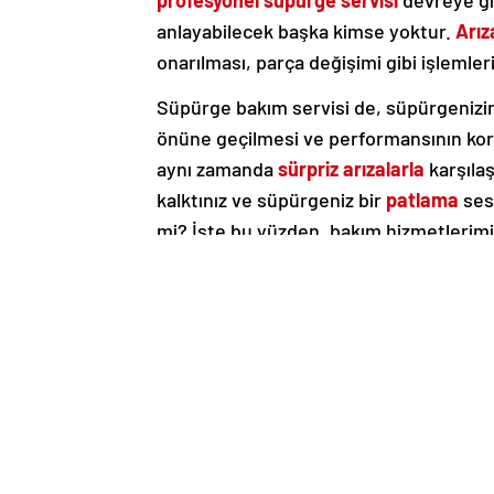
profesyonel süpürge servisi
devreye gir
anlayabilecek başka kimse yoktur.
Arız
onarılması, parça değişimi gibi işlemleri
Süpürge bakım servisi de, süpürgenizi
önüne geçilmesi ve performansının kor
aynı zamanda
sürpriz arızalarla
karşıla
kalktınız ve süpürgeniz bir
patlama
sesi
mi? İşte bu yüzden, bakım hizmetlerimiz
ömre sahip olmasını sağlar.
Süpürge tamiri
ve bakımı, evinizin veya 
performansını korumak, uzun ömürlü olm
elzemdir.
Uzman ekibimizle
, süpürgeni
Unutmayın, süpürgenizin bakımı, temizliğ
gelir.
Süpürge Servisi