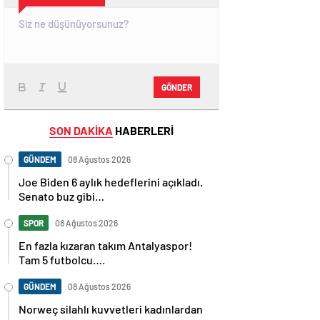
GÖNDER
SON DAKİKA
HABERLERİ
GÜNDEM
08 Ağustos 2026
Joe Biden 6 aylık hedeflerini açıkladı.
Senato buz gibi…
SPOR
08 Ağustos 2026
En fazla kızaran takım Antalyaspor!
Tam 5 futbolcu….
GÜNDEM
08 Ağustos 2026
Norweç silahlı kuvvetleri kadınlardan