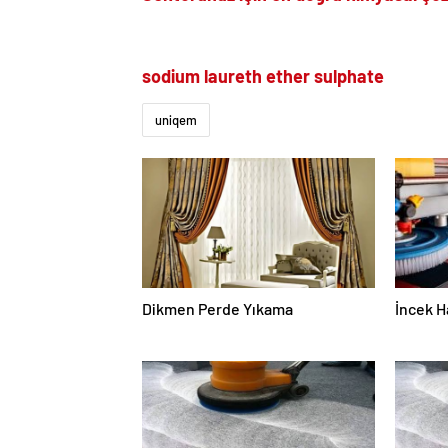
sodium laureth ether sulphate
uniqem
Dikmen Perde Yıkama
İncek H