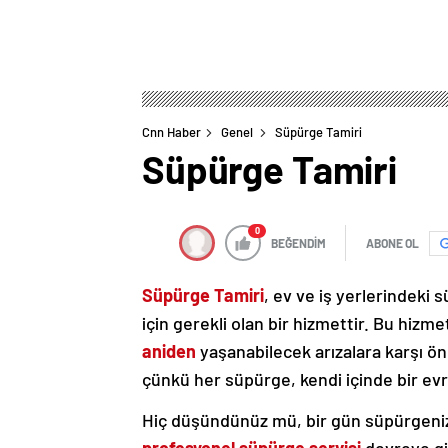
Cnn Haber
Genel
Süpürge Tamiri
Süpürge Tamiri
0
BEĞENDİM
ABONE OL
Süpürge Tamiri
, ev ve iş yerlerindeki
için gerekli olan bir hizmettir. Bu hiz
aniden
yaşanabilecek arızalara karşı ön
çünkü her süpürge, kendi içinde bir evre
Hiç düşündünüz mü, bir gün süpürgeniz