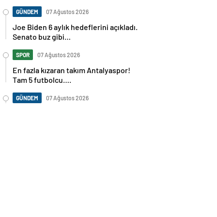
GÜNDEM
07 Ağustos 2026
Joe Biden 6 aylık hedeflerini açıkladı.
Senato buz gibi…
SPOR
07 Ağustos 2026
En fazla kızaran takım Antalyaspor!
Tam 5 futbolcu….
GÜNDEM
07 Ağustos 2026
Norweç silahlı kuvvetleri kadınlardan
oluşan özel kuvvetler eğitimlerini
başlattı.
SPOR
07 Ağustos 2026
Cristiano Ronaldo’nun akıllara zarar
tüm kariyerinin istatistiğini çıkardık !
SPOR
07 Ağustos 2026
Galatasaray’a kötü haber! Monaco’dan
flaş Onyekuru kararı.