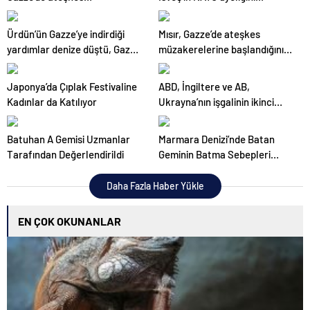
anlaşmasının Pazartesi’ye
onayladı
kadar varılmasını umuyor
Ürdün’ün Gazze’ye indirdiği
Mısır, Gazze’de ateşkes
yardımlar denize düştü, Gazze
müzakerelerine başlandığını
halkı sahile akın etti
duyurdu
Japonya’da Çıplak Festivaline
ABD, İngiltere ve AB,
Kadınlar da Katılıyor
Ukrayna’nın işgalinin ikinci
yılında Rusya’ya yeni
yaptırımlar açıkladı
Batuhan A Gemisi Uzmanlar
Marmara Denizi’nde Batan
Tarafından Değerlendirildi
Geminin Batma Sebepleri
Değerlendirildi
Daha Fazla Haber Yükle
EN ÇOK OKUNANLAR