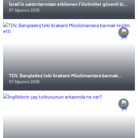
İsrail’in saldırılarından etkilenen Filistinliler güvenli bir
yuva arıyor
07 Ağustos 2026
TDV, Bangladeş’teki Arakanlı Müslümanlara barınak
teslim etti
07 Ağustos 2026