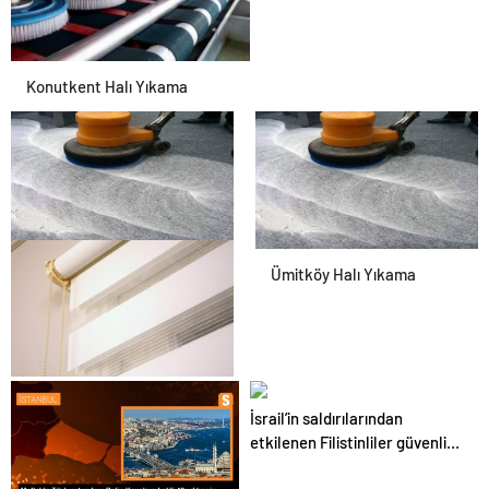
Konutkent Halı Yıkama
Halı Yıkama Dikmen
Ümitköy Halı Yıkama
Antibakteriyel Perde
İsrail’in saldırılarından
Yıkama
etkilenen Filistinliler güvenli
bir yuva arıyor