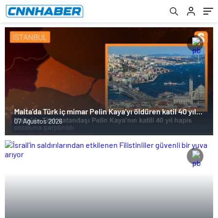
Malta’da Türk iç mimar Pelin Kaya’yı öldüren katil 40 yıl
hapis cezasına çarptırıldı
07 Ağustos 2026