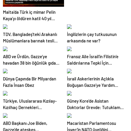
Malta’da Türk iç mimar Pelin
Kaya’yı öldüren katil 40 yıl
hapis cezasına çarptırıldı
TDV, Bangladeş’teki Arakanlı
İngilizlerin çay tutkusunun
Müslümanlara barınak teslim
arkasında ne var?
etti
ABD ve Ürdün, Gazze’ye
Fransız Aile İsrail’in Filistin’e
havadan 38 bin öğünlük gıda
Saldırılarına Tepki İçin
attı
Bisikletle Yola Çıktı
Dünya Çapında Bir Milyardan
İsrail Askerlerinin Açlıkla
Fazla İnsan Obez
Boğuşan Gazze’ye Yardım
Konvoyuna Ateş Açması
Sonucu 110’dan Fazla Filistinli
Türkiye, Uluslararası Kızılay-
Güney Kore’de Asistan
Öldü
Kızılhaç Dernekleri
Doktorlar Grevde: Tutuklama
Federasyonu’nun 5. Küresel
Tehdidi ve Lisans İptali
Lojistik Merkezi’ne ev sahipliği
ABD Başkanı Joe Biden,
Macaristan Parlamentosu
yapacak
Gazze’de ateşkes
İsveç’in NATO üyeliğini