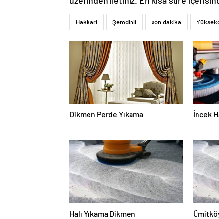
üzerinden iletiniz. En kısa süre içerisin
Hakkari
Şemdinli
son dakika
Yüksek
Dikmen Perde Yıkama
İncek H
Halı Yıkama Dikmen
Ümitköy