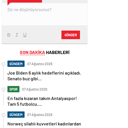
GÖNDER
SON DAKİKA
HABERLERİ
GÜNDEM
07 Ağustos 2026
Joe Biden 6 aylık hedeflerini açıkladı.
Senato buz gibi…
SPOR
07 Ağustos 2026
En fazla kızaran takım Antalyaspor!
Tam 5 futbolcu….
GÜNDEM
07 Ağustos 2026
Norweç silahlı kuvvetleri kadınlardan