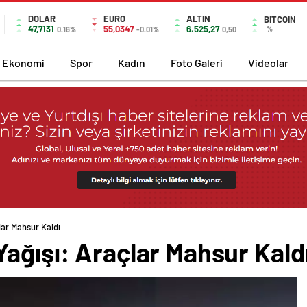
DOLAR
EURO
ALTIN
BITCOIN
47,7131
55,0347
6.525,27
%
0.16%
-0.01%
0,50
Ekonomi
Spor
Kadın
Foto Galeri
Videolar
lar Mahsur Kaldı
ağışı: Araçlar Mahsur Kald