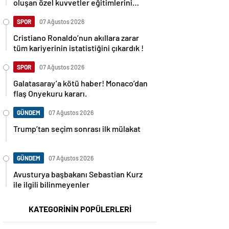
oluşan özel kuvvetler eğitimlerini
başlattı.
SPOR
07 Ağustos 2026
Cristiano Ronaldo’nun akıllara zarar
tüm kariyerinin istatistiğini çıkardık !
SPOR
07 Ağustos 2026
Galatasaray’a kötü haber! Monaco’dan
flaş Onyekuru kararı.
GÜNDEM
07 Ağustos 2026
Trump’tan seçim sonrası ilk mülakat
GÜNDEM
07 Ağustos 2026
Avusturya başbakanı Sebastian Kurz
ile ilgili bilinmeyenler
KATEGORİNİN POPÜLERLERİ