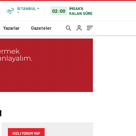
İMSAK'A
İSTANBUL
02:00
KALAN SÜRE
°
Yazarlar
Gazeteler
ı
HIZLI YORUM YAP