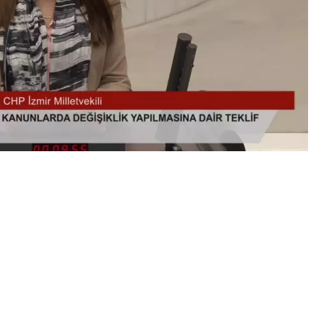
0
News
anunu ile Bazı Kanunlarda Değişiklik Yapılmasına Dair
rüşmelerde konuşan CHP Genel Başkan Yardımcısı Gökçe
ucuyu devreden çıkarıyorsunuz. Belediyelerin
de çalışan başkanlığa ve ajansa devrediyorsunuz… Fakat
art’tan bugüne seçim sonuçlarını hazmedememiş,