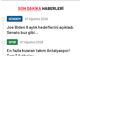
SON DAKİKA
HABERLERİ
GÜNDEM
07 Ağustos 2026
Joe Biden 6 aylık hedeflerini açıkladı.
Senato buz gibi…
SPOR
07 Ağustos 2026
En fazla kızaran takım Antalyaspor!
Tam 5 futbolcu….
GÜNDEM
07 Ağustos 2026
Norweç silahlı kuvvetleri kadınlardan
oluşan özel kuvvetler eğitimlerini
başlattı.
SPOR
07 Ağustos 2026
Cristiano Ronaldo’nun akıllara zarar
tüm kariyerinin istatistiğini çıkardık !
SPOR
07 Ağustos 2026