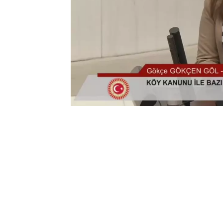
0
BEĞENDİM
ABONE OL
(TBMM) –
TBMM Genel Kurulu’nda, Köy K
Kanun Teklifi’nin tümü üzerindeki gö
Gökçen, “Bu kanun teklifiyle kanun koy
yetkilerini alarak bakanlığın bünyesin
bana sorarsanız daha da önemlisi 31 M