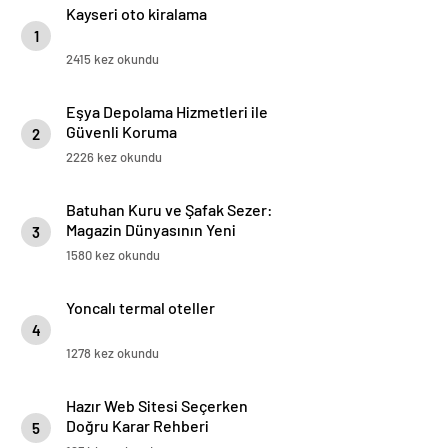
Kayseri oto kiralama
1
2415 kez okundu
Eşya Depolama Hizmetleri ile
Güvenli Koruma
2
2226 kez okundu
Batuhan Kuru ve Şafak Sezer:
Magazin Dünyasının Yeni
3
“Dynamic Duo”su!
1580 kez okundu
Yoncalı termal oteller
4
1278 kez okundu
Hazır Web Sitesi Seçerken
Doğru Karar Rehberi
5