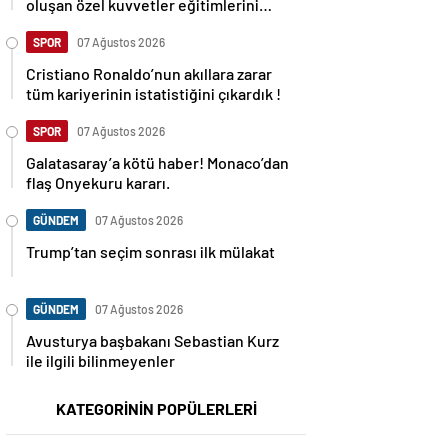
oluşan özel kuvvetler eğitimlerini
başlattı.
SPOR
07 Ağustos 2026
Cristiano Ronaldo’nun akıllara zarar
tüm kariyerinin istatistiğini çıkardık !
SPOR
07 Ağustos 2026
Galatasaray’a kötü haber! Monaco’dan
flaş Onyekuru kararı.
GÜNDEM
07 Ağustos 2026
Trump’tan seçim sonrası ilk mülakat
GÜNDEM
07 Ağustos 2026
Avusturya başbakanı Sebastian Kurz
ile ilgili bilinmeyenler
KATEGORİNİN POPÜLERLERİ