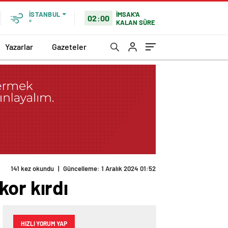
İMSAK'A
İSTANBUL
02:00
KALAN SÜRE
°
Yazarlar
Gazeteler
141 kez okundu
|
Güncelleme: 1 Aralık 2024 01:52
kor kırdı
HIZLI YORUM YAP