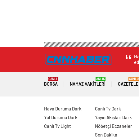
Ha
ed
CANLI
ANLIK
GÜNLÜ
BORSA
NAMAZ VAKITLERI
GAZETELE
Hava Durumu Dark
Canlı Tv Dark
Yol Durumu Dark
Yayın Akışları Dark
Canlı Tv Light
Nöbetçi Eczaneler
Son Dakika