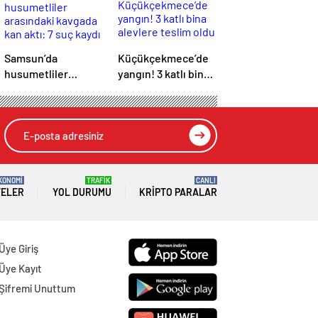
Samsun’da
Küçükçekmece’de
husumetliler
yangın! 3 katlı bina
arasındaki kavgada
alevlere teslim oldu
kan aktı: 7 suç kaydı
varmış!
KONOMİ
TRAFİK
CANLI
TELER
YOL DURUMU
KRIPTO PARALAR
Üye Giriş
Üye Kayıt
Şifremi Unuttum