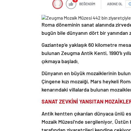
0
BEĞENDİM
ABONE OL
Roma döneminin sanat alanında zirvede o
bugün bile dünyanın dört bir yanından zi
Gaziantep’e yaklaşık 60 kilometre mesaf
bulunan Zeugma Antik Kenti, 1990’lı yıll
çıkmaya başladı.
Dünyanın en büyük mozaiklerinin bulun
Çingene kızı mozaiği, Mars heykeli Ro
kenarındaki villalarda bulunan mozaikle
SANAT ZEVKİNİ YANSITAN MOZAİKLE
Antik kentten çıkarılan dünyaca ünlü e
Mozaik Müzesi’nde sergileniyor. Üstün b
tarafından ziyaretçileri kendine çekiyor