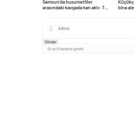
Samsun’da husumetliler
Küçükçe
arasındaki kavgada kan aktı: 7
bina al
suç kaydı varmış!
Gönder
En az 10 karakter gerekli