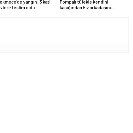
kmece’de yangın! 3 katlı
Pompalı tüfekle kendini
evlere teslim oldu
kasığından kız arkadaşını
bacağından vurdu