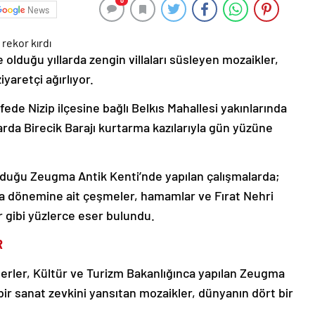
0
News
lduğu yıllarda zengin villaları süsleyen mozaikler,
yaretçi ağırlıyor.
ede Nizip ilçesine bağlı Belkıs Mahallesi yakınlarında
arda Birecik Barajı kurtarma kazılarıyla gün yüzüne
duğu Zeugma Antik Kenti’nde yapılan çalışmalarda;
ma dönemine ait çeşmeler, hamamlar ve Fırat Nehri
r gibi yüzlerce eser bulundu.
R
serler, Kültür ve Turizm Bakanlığınca yapılan Zeugma
ir sanat zevkini yansıtan mozaikler, dünyanın dört bir
.