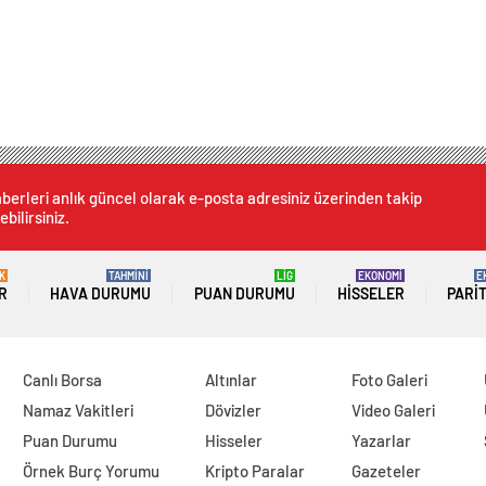
berleri anlık güncel olarak e-posta adresiniz üzerinden takip
ebilirsiniz.
K
TAHMİNİ
LİG
EKONOMİ
E
R
HAVA DURUMU
PUAN DURUMU
HISSELER
PARI
Canlı Borsa
Altınlar
Foto Galeri
Namaz Vakitleri
Dövizler
Video Galeri
Puan Durumu
Hisseler
Yazarlar
Örnek Burç Yorumu
Kripto Paralar
Gazeteler