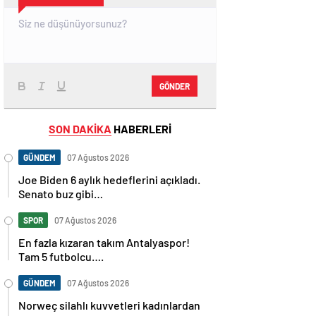
GÖNDER
SON DAKİKA
HABERLERİ
GÜNDEM
07 Ağustos 2026
Joe Biden 6 aylık hedeflerini açıkladı.
Senato buz gibi…
SPOR
07 Ağustos 2026
En fazla kızaran takım Antalyaspor!
Tam 5 futbolcu….
GÜNDEM
07 Ağustos 2026
Norweç silahlı kuvvetleri kadınlardan