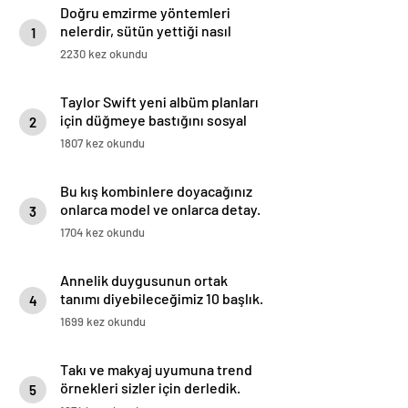
Doğru emzirme yöntemleri
nelerdir, sütün yettiği nasıl
1
anlaşılır?
2230 kez okundu
Taylor Swift yeni albüm planları
için düğmeye bastığını sosyal
2
medyadan duyurdu!
1807 kez okundu
Bu kış kombinlere doyacağınız
onlarca model ve onlarca detay.
3
1704 kez okundu
Annelik duygusunun ortak
tanımı diyebileceğimiz 10 başlık.
4
1699 kez okundu
Takı ve makyaj uyumuna trend
örnekleri sizler için derledik.
5