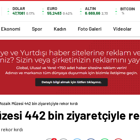
DOLAR
EURO
ALTIN
BITCOIN
47,7081
55,2483
6.669,66
%
0.17%
0.42%
2,73
Ekonomi
Spor
Kadın
Foto Galeri
Videolar
zaik Müzesi 442 bin ziyaretçiyle rekor kırdı
si 442 bin ziyaretçiyle re