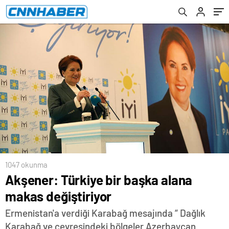
1047 okunma
Akşener: Türkiye bir başka alana
makas değiştiriyor
Ermenistan'a verdiği Karabağ mesajında “ Dağlık
Karabağ ve çevresindeki bölgeler Azerbaycan