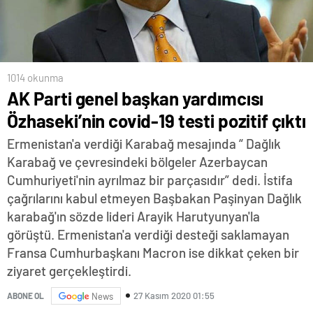
1014 okunma
AK Parti genel başkan yardımcısı
Özhaseki’nin covid-19 testi pozitif çıktı
Ermenistan'a verdiği Karabağ mesajında “ Dağlık
Karabağ ve çevresindeki bölgeler Azerbaycan
Cumhuriyeti'nin ayrılmaz bir parçasıdır” dedi. İstifa
çağrılarını kabul etmeyen Başbakan Paşinyan Dağlık
karabağ'ın sözde lideri Arayik Harutyunyan'la
görüştü. Ermenistan'a verdiği desteği saklamayan
Fransa Cumhurbaşkanı Macron ise dikkat çeken bir
ziyaret gerçekleştirdi.
27 Kasım 2020 01:55
ABONE OL
News