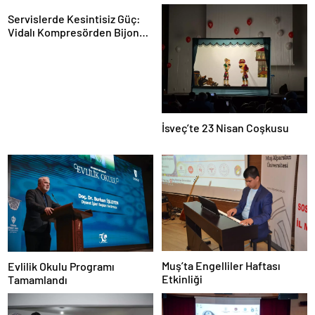
Servislerde Kesintisiz Güç:
Vidalı Kompresörden Bijon
Tabancasına Tam Performans
İsveç’te 23 Nisan Coşkusu
Muş’ta Engelliler Haftası
Evlilik Okulu Programı
Etkinliği
Tamamlandı