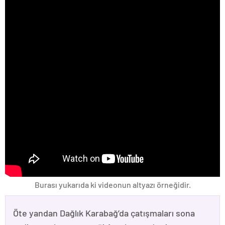
Burası yukarıda ki videonun altyazı örneğidir.
Öte yandan Dağlık Karabağ’da çatışmaları sona