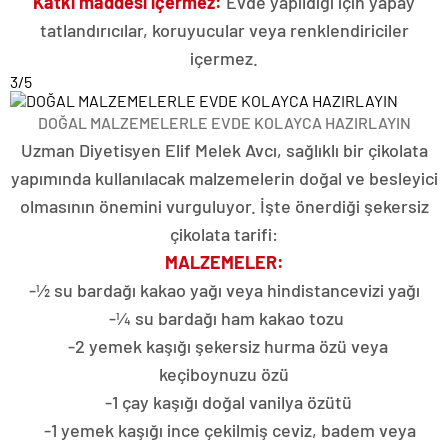
Katkı maddesi içermez:
Evde yapıldığı için yapay
tatlandırıcılar, koruyucular veya renklendiriciler
içermez.
3
/5
DOĞAL MALZEMELERLE EVDE KOLAYCA HAZIRLAYIN
Uzman Diyetisyen Elif Melek Avcı, sağlıklı bir çikolata
yapımında kullanılacak malzemelerin doğal ve besleyici
olmasının önemini vurguluyor. İşte önerdiği şekersiz
çikolata tarifi:
MALZEMELER:
-½ su bardağı kakao yağı veya hindistancevizi yağı
-¼ su bardağı ham kakao tozu
-2 yemek kaşığı şekersiz hurma özü veya
keçiboynuzu özü
-1 çay kaşığı doğal vanilya özütü
-1 yemek kaşığı ince çekilmiş ceviz, badem veya