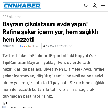
222 okunma
Bayram çikolatasını evde yapın!
Rafine şeker içermiyor, hem sağlıklı
hem lezzetli
27 Mart 2025 23:58
ABONE OL
News
Twitter
Linkedin
Flipboard
E-posta
Linki Kopyala
Yazı
Tipi
Ramazan Bayramı yaklaşırken, evlerde tatlı
hazırlıkları da başladı. Diyetisyen Elif Melek Avcı, rafine
şeker içermeyen, düşük glisemik indeksli ve besleyici
bir ev yapımı çikolata tarifi paylaştı. Siz de hem sağlıklı
hem de lezzetli bu tarifle tatlı krizlerinizi suçluluk
duymadan bastırabilirsiniz.
1
/5