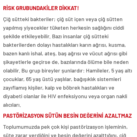
RİSK GRUBUNDAKİLER DİKKAT!
Çiğ sütteki bakteriler; çiğ süt içen veya çiğ sütten
yapılmış yiyecekler tüketen herkesin sağlığını ciddi
şekilde etkileyebilir. Bazı insanlar çiğ sütteki
bakterilerden dolayı hastalıkları karın ağrısı, kusma,
bazen kanlı ishal, ateş, baş ağrısı ve vücut ağrısı gibi
şikayetlerle geçirse de, bazılarında ölüme bile neden
olabilir. Bu grup bireyler şunlardır: Hamileler, 5 yaş altı
çocuklar, 65 yaş üstü yaşlılar, bağışıklık sistemleri
zayıflamış kişiler, kalp ve böbrek hastalıkları ve
diyabeti olanlar ile HIV enfeksiyonu veya organ nakli
alıcıları.
PASTÖRİZASYON SÜTÜN BESİN DEĞERİNİ AZALTMAZ
Toplumumuzda pek çok kişi pastörizasyon işleminin,
süte zarar verdiğini ve besin değerini azalttığını, çiğ