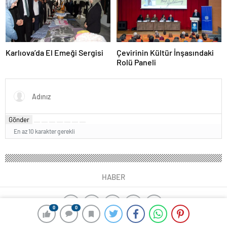
Karlıova’da El Emeği Sergisi
Çevirinin Kültür İnşasındaki
Rolü Paneli
Gönder
En az 10 karakter gerekli
HABER
0
0
ajax alarm