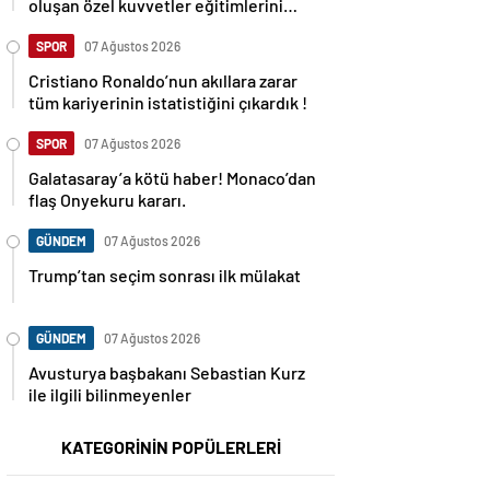
oluşan özel kuvvetler eğitimlerini
başlattı.
SPOR
07 Ağustos 2026
Cristiano Ronaldo’nun akıllara zarar
tüm kariyerinin istatistiğini çıkardık !
SPOR
07 Ağustos 2026
Galatasaray’a kötü haber! Monaco’dan
flaş Onyekuru kararı.
GÜNDEM
07 Ağustos 2026
Trump’tan seçim sonrası ilk mülakat
GÜNDEM
07 Ağustos 2026
Avusturya başbakanı Sebastian Kurz
ile ilgili bilinmeyenler
KATEGORİNİN POPÜLERLERİ