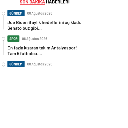
SON DAKİKA
HABERLERİ
GÜNDEM
08 Ağustos 2026
Joe Biden 6 aylık hedeflerini açıkladı.
Senato buz gibi…
SPOR
08 Ağustos 2026
En fazla kızaran takım Antalyaspor!
Tam 5 futbolcu….
GÜNDEM
08 Ağustos 2026
Norweç silahlı kuvvetleri kadınlardan
oluşan özel kuvvetler eğitimlerini
başlattı.
SPOR
08 Ağustos 2026
Cristiano Ronaldo’nun akıllara zarar
tüm kariyerinin istatistiğini çıkardık !
SPOR
08 Ağustos 2026
Galatasaray’a kötü haber! Monaco’dan