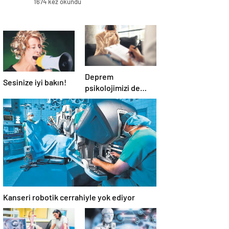
1674 kez okundu
Deprem
Sesinize iyi bakın!
psikolojimizi de
salladı
Kanseri robotik cerrahiyle yok ediyor