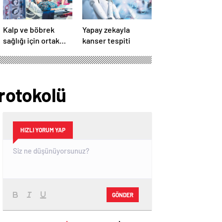
Kalp ve böbrek
Yapay zekayla
sağlığı için ortak
kanser tespiti
seferberlik
Protokolü
HIZLI YORUM YAP
GÖNDER