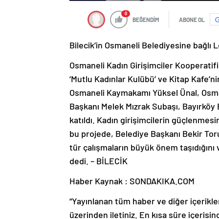
0
BEĞENDİM
ABONE OL
Bilecik’in Osmaneli Belediyesine bağlı L
Osmaneli Kadın Girişimciler Kooperatif
‘Mutlu Kadınlar Kulübü’ ve Kitap Kafe’nin
Osmaneli Kaymakamı Yüksel Ünal, Osman
Başkanı Melek Mızrak Subaşı, Bayırköy 
katıldı. Kadın girişimcilerin güçlenmes
bu projede, Belediye Başkanı Bekir Toru
tür çalışmaların büyük önem taşıdığını 
dedi. – BİLECİK
Haber Kaynak : SONDAKIKA.COM
“Yayınlanan tüm haber ve diğer içerikler i
üzerinden iletiniz. En kısa süre içerisin