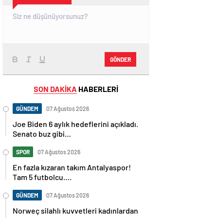
GÖNDER
SON DAKİKA
HABERLERİ
GÜNDEM
07 Ağustos 2026
Joe Biden 6 aylık hedeflerini açıkladı.
Senato buz gibi…
SPOR
07 Ağustos 2026
En fazla kızaran takım Antalyaspor!
Tam 5 futbolcu….
GÜNDEM
07 Ağustos 2026
Norweç silahlı kuvvetleri kadınlardan