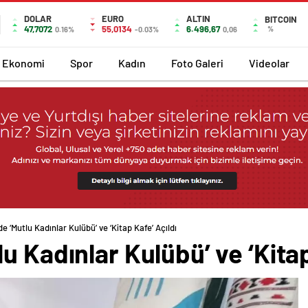
DOLAR
EURO
ALTIN
BITCOIN
47,7072
55,0134
6.496,67
%
0.16%
-0.03%
0,06
Ekonomi
Spor
Kadın
Foto Galeri
Videolar
e ‘Mutlu Kadınlar Kulübü’ ve ‘Kitap Kafe’ Açıldı
u Kadınlar Kulübü’ ve ‘Kitap