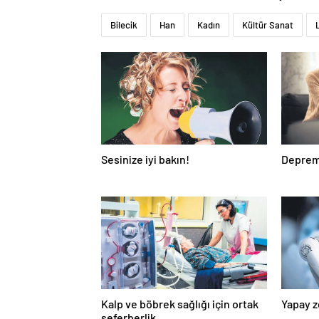
Bilecik
Han
Kadın
Kültür Sanat
Sesinize iyi bakın!
Deprem 
Kalp ve böbrek sağlığı için ortak
Yapay z
seferberlik