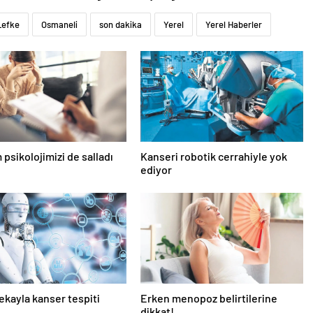
Lefke
Osmaneli
son dakika
Yerel
Yerel Haberler
psikolojimizi de salladı
Kanseri robotik cerrahiyle yok
ediyor
ekayla kanser tespiti
Erken menopoz belirtilerine
dikkat!