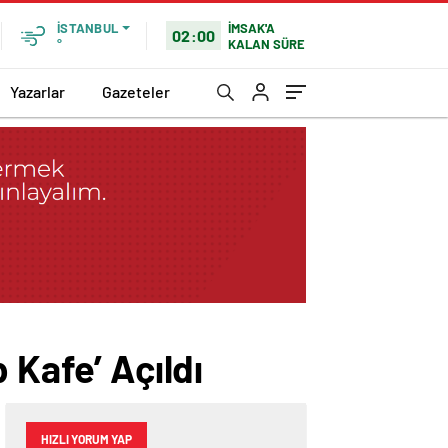
İMSAK'A
İSTANBUL
02:00
KALAN SÜRE
°
Yazarlar
Gazeteler
 Kafe’ Açıldı
HIZLI YORUM YAP