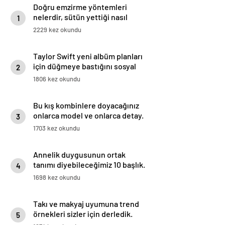
Doğru emzirme yöntemleri
nelerdir, sütün yettiği nasıl
1
anlaşılır?
2229 kez okundu
Taylor Swift yeni albüm planları
için düğmeye bastığını sosyal
2
medyadan duyurdu!
1806 kez okundu
Bu kış kombinlere doyacağınız
onlarca model ve onlarca detay.
3
1703 kez okundu
Annelik duygusunun ortak
tanımı diyebileceğimiz 10 başlık.
4
1698 kez okundu
Takı ve makyaj uyumuna trend
örnekleri sizler için derledik.
5