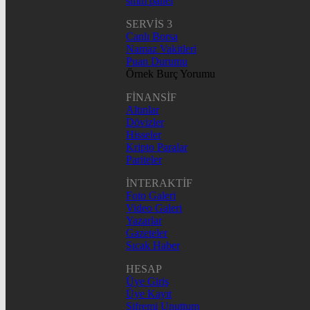
smm panel
SERVİS 3
Canlı Borsa
Namaz Vakitleri
Puan Durumu
Örnek Burç Yorumu
FİNANSİF
Altınlar
Dövizler
Hisseler
Kripto Paralar
Pariteler
İNTERAKTİF
Foto Galeri
Video Galeri
Yazarlar
Gazeteler
Sıcak Haber
HESAP
Üye Giriş
Üye Kayıt
Şifremi Unuttum