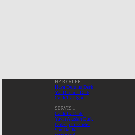
HABERLER
Hava Durumu Dark
Yol Durumu Dark
Canlı Tv Light
SERVİS 1
Canlı Tv Dark
Yayın Akışları Dark
Nöbetçi Eczaneler
Son Dakika