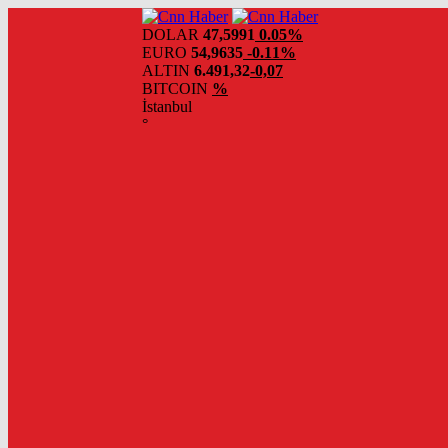
DOLAR
47,5991
0.05%
EURO
54,9635
-0.11%
ALTIN
6.491,32
-0,07
BITCOIN
%
İstanbul
°