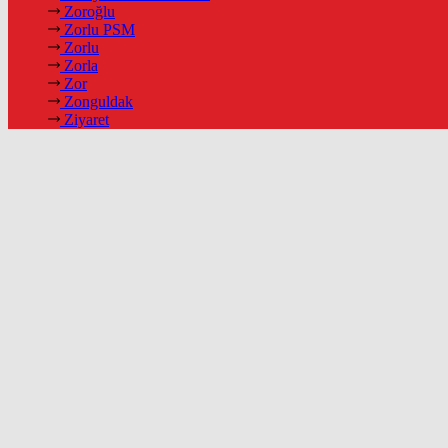
Zoroğlu
Zorlu PSM
Zorlu
Zorla
Zor
Zonguldak
Ziyaret