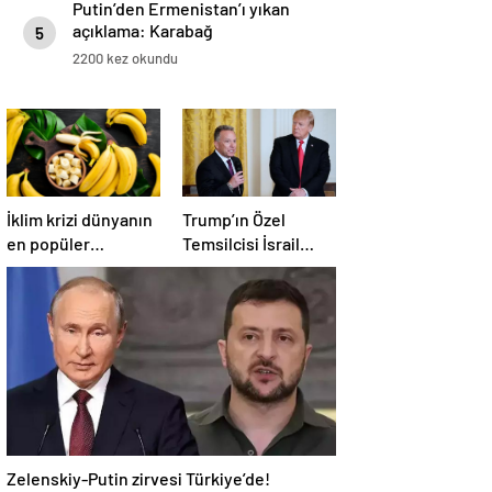
Putin’den Ermenistan’ı yıkan
açıklama: Karabağ
5
Azerbaycan’ın ayrılmaz bir
2200 kez okundu
parçasıdır!
İklim krizi dünyanın
Trump’ın Özel
en popüler
Temsilcisi İsrail
meyvesini tehdit
hükümetini
ediyor: Yok olma
eleştirdi!
tehlikesi ile karşı
‘Gazze’deki savaşı
karşıya
uzatıyorlar’
Zelenskiy-Putin zirvesi Türkiye’de!