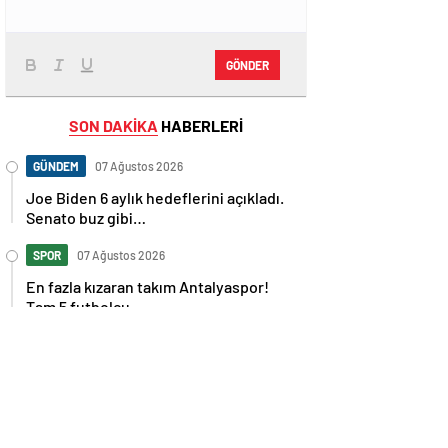
GÖNDER
SON DAKİKA
HABERLERİ
GÜNDEM
07 Ağustos 2026
Joe Biden 6 aylık hedeflerini açıkladı.
Senato buz gibi…
SPOR
07 Ağustos 2026
En fazla kızaran takım Antalyaspor!
Tam 5 futbolcu….
GÜNDEM
07 Ağustos 2026
Norweç silahlı kuvvetleri kadınlardan
oluşan özel kuvvetler eğitimlerini
başlattı.
SPOR
07 Ağustos 2026