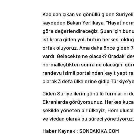
Kapıdan çıkan ve gönüllü giden Suriyel
kaydeden Bakan Yerlikaya, “Hayat norm
göre değerlendireceğiz. Şuan için bunu
istikrara giden yol, bütün herkesi olduğ
ortak oluyoruz. Ama daha önce giden 74
vardı. Gelecekte ne olacak? Oradaki de
normalleştikten sonra ne olacağını gö
randevu isimli portalından kayıt yaptır
olarak 3 defa ülkelerine gidip Türkiye’
Giden Suriyelilerin gönüllü formlarını do
Ekranlarda görüyorsunuz. Herkes kucakl
şekilde yöneten bir ülkeyiz. Hem ulusa
ve vicdan olarak bu süreci yönetiyoru
Haber Kaynak : SONDAKIKA.COM