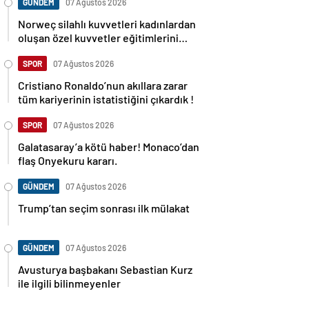
GÜNDEM
07 Ağustos 2026
Norweç silahlı kuvvetleri kadınlardan
oluşan özel kuvvetler eğitimlerini
başlattı.
SPOR
07 Ağustos 2026
Cristiano Ronaldo’nun akıllara zarar
tüm kariyerinin istatistiğini çıkardık !
SPOR
07 Ağustos 2026
Galatasaray’a kötü haber! Monaco’dan
flaş Onyekuru kararı.
GÜNDEM
07 Ağustos 2026
Trump’tan seçim sonrası ilk mülakat
GÜNDEM
07 Ağustos 2026
Avusturya başbakanı Sebastian Kurz
ile ilgili bilinmeyenler