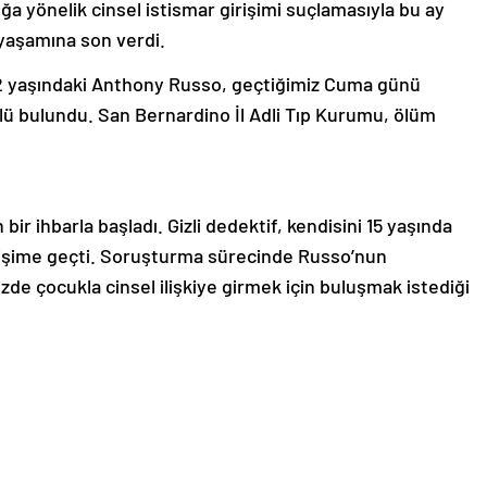
ğa yönelik cinsel istismar girişimi suçlamasıyla bu ay
yaşamına son verdi.
52 yaşındaki Anthony Russo, geçtiğimiz Cuma günü
lü bulundu. San Bernardino İl Adli Tıp Kurumu, ölüm
 bir ihbarla başladı. Gizli dedektif, kendisini 15 yaşında
letişime geçti. Soruşturma sürecinde Russo’nun
zde çocukla cinsel ilişkiye girmek için buluşmak istediği
ı Larry D. Smith Cezaevi’nde tutuklandı. Başlangıçta iki
avcılık tarafından “zararlı içerik dağıtma” suçundan dava
nden istifa eden Russo, 50 bin dolar kefaletle serbest