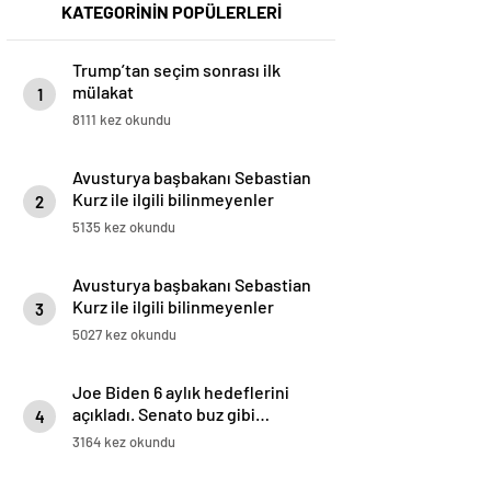
KATEGORİNİN POPÜLERLERİ
Trump’tan seçim sonrası ilk
mülakat
1
8111 kez okundu
Avusturya başbakanı Sebastian
Kurz ile ilgili bilinmeyenler
2
5135 kez okundu
Avusturya başbakanı Sebastian
Kurz ile ilgili bilinmeyenler
3
5027 kez okundu
Joe Biden 6 aylık hedeflerini
açıkladı. Senato buz gibi…
4
3164 kez okundu