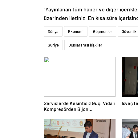
“Yayınlanan tüm haber ve diğer içerikler i
üzerinden iletiniz. En kısa süre içerisin
Dünya
Ekonomi
Göçmenler
Güvenlik
Suriye
Uluslararası İlişkiler
Servislerde Kesintisiz Güç: Vidalı
İsveç’t
Kompresörden Bijon
Tabancasına Tam Performans