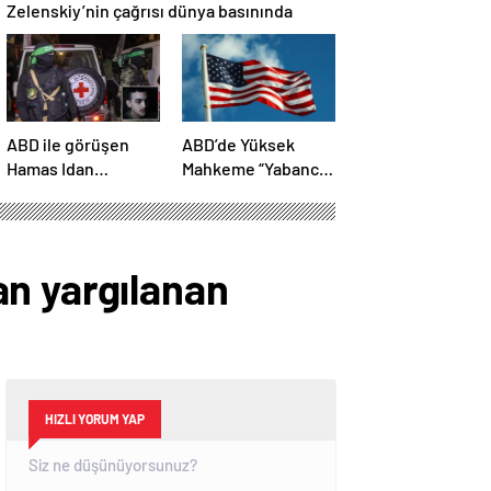
Zelenskiy’nin çağrısı dünya basınında
ABD ile görüşen
ABD’de Yüksek
Hamas Idan
Mahkeme “Yabancı
Alexander’ı serbest
Düşmanlar Yasası”
bırakacak!
kapsamında sınır
Türkiye’ye
dışı işlemlerinin
teşekkür…
önünü açtı
an yargılanan
HIZLI YORUM YAP