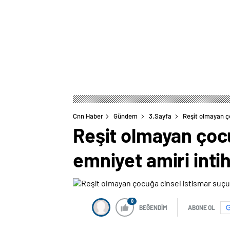
Cnn Haber
Gündem
3.Sayfa
Reşit olmayan ço
Reşit olmayan çoc
emniyet amiri intih
0
BEĞENDİM
ABONE OL