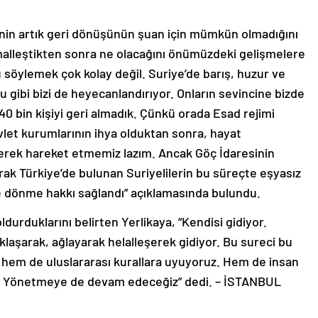
inin artık geri dönüşünün şuan için mümkün olmadığını
alleştikten sonra ne olacağını önümüzdeki gelişmelere
 söylemek çok kolay değil. Suriye’de barış, huzur ve
u gibi bizi de heyecanlandırıyor. Onların sevincine bizde
0 bin kişiyi geri almadık. Çünkü orada Esad rejimi
vlet kurumlarının ihya olduktan sonra, hayat
rerek hareket etmemiz lazım. Ancak Göç İdaresinin
arak Türkiye’de bulunan Suriyelilerin bu süreçte eşyasız
ye dönme hakkı sağlandı” açıklamasında bulundu.
ldurduklarını belirten Yerlikaya, “Kendisi gidiyor.
aşarak, ağlayarak helalleşerek gidiyor. Bu sureci bu
l hem de uluslararası kurallara uyuyoruz. Hem de insan
z. Yönetmeye de devam edeceğiz” dedi. – İSTANBUL