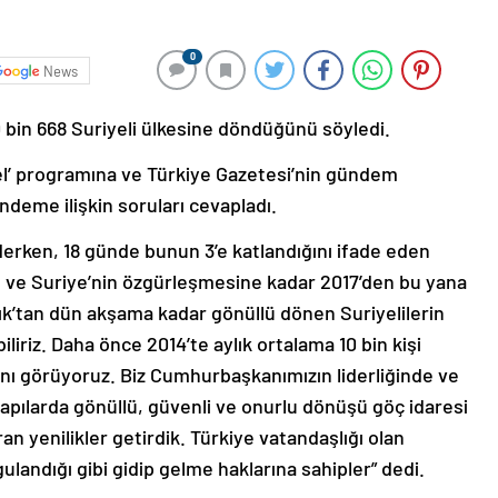
0
News
30 bin 668 Suriyeli ülkesine döndüğünü söyledi.
l’ programına ve Türkiye Gazetesi’nin gündem
ndeme ilişkin soruları cevapladı.
giderken, 18 günde bunun 3’e katlandığını ifade eden
ı ve Suriye’nin özgürleşmesine kadar 2017’den bu yana
ık’tan dün akşama kadar gönüllü dönen Suriyelilerin
liriz. Daha önce 2014’te aylık ortalama 10 bin kişi
ını görüyoruz. Biz Cumhurbaşkanımızın liderliğinde ve
 kapılarda gönüllü, güvenli ve onurlu dönüşü göç idaresi
ran yenilikler getirdik. Türkiye vatandaşlığı olan
ulandığı gibi gidip gelme haklarına sahipler” dedi.