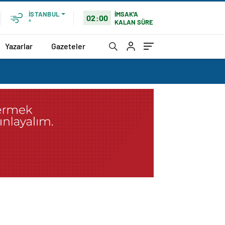
İMSAK'A
İSTANBUL
02:00
KALAN SÜRE
°
Yazarlar
Gazeteler