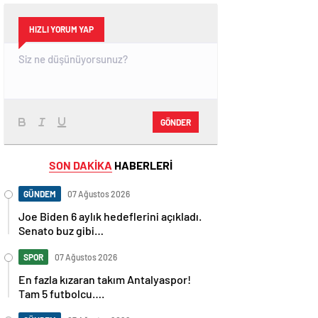
HIZLI YORUM YAP
GÖNDER
SON DAKİKA
HABERLERİ
GÜNDEM
07 Ağustos 2026
Joe Biden 6 aylık hedeflerini açıkladı.
Senato buz gibi…
SPOR
07 Ağustos 2026
En fazla kızaran takım Antalyaspor!
Tam 5 futbolcu….