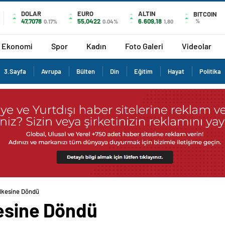
DOLAR
EURO
ALTIN
BITCOIN
47,7078
55,0422
6.609,18
%
0.17%
0.04%
1,80
Ekonomi
Spor
Kadın
Foto Galeri
Videolar
3.Sayfa
Avrupa
Bülten
Din
Eğitim
Hayat
Politika
Ülkesine Döndü
kesine Döndü